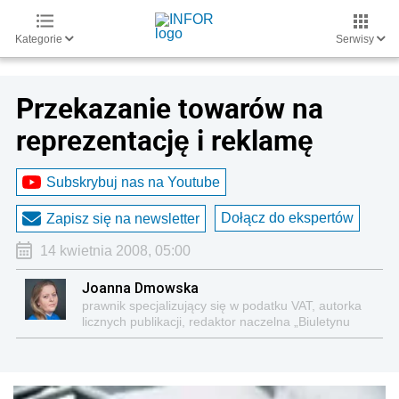
Kategorie
Serwisy
Przekazanie towarów na
reprezentację i reklamę
Subskrybuj nas na Youtube
Dołącz do ekspertów
Zapisz się na newsletter
14 kwietnia 2008, 05:00
Joanna Dmowska
prawnik specjalizujący się w podatku VAT, autorka
licznych publikacji, redaktor naczelna „Biuletynu
VAT”