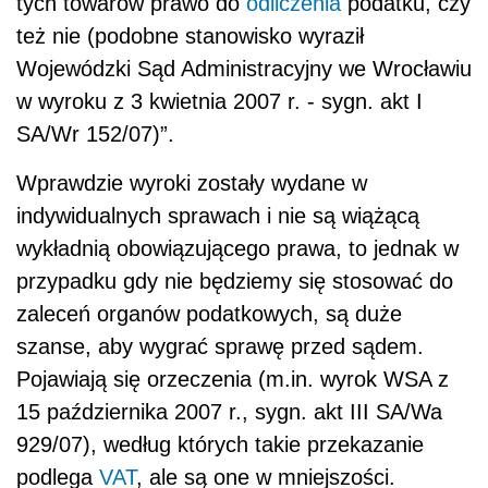
tych towarów prawo do
odliczenia
podatku, czy
też nie (podobne stanowisko wyraził
Wojewódzki Sąd Administracyjny we Wrocławiu
w wyroku z 3 kwietnia 2007 r. - sygn. akt I
SA/Wr 152/07)”.
Wprawdzie wyroki zostały wydane w
indywidualnych sprawach i nie są wiążącą
wykładnią obowiązującego prawa, to jednak w
przypadku gdy nie będziemy się stosować do
zaleceń organów podatkowych, są duże
szanse, aby wygrać sprawę przed sądem.
Pojawiają się orzeczenia (m.in. wyrok WSA z
15 października 2007 r., sygn. akt III SA/Wa
929/07), według których takie przekazanie
podlega
VAT
, ale są one w mniejszości.