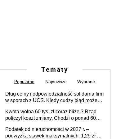
Tematy
Popularne
Najnowsze
Wybrane
Dług celny i odpowiedzialność solidarna firm
w sporach z UCS. Kiedy cudzy błąd może
stać się Twoim problemem
Kwota wolna 60 tys. zł coraz bliżej? Rząd
policzył koszt zmiany. Chodzi o ponad 60
mld zł
Podatek od nieruchomości w 2027 r. –
podwyżka stawek maksymalnych. 1,29 zł za