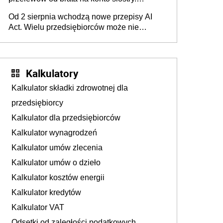
Pieniądze z emerytury mamy wyglądały jak
Od 2 sierpnia wchodzą nowe przepisy AI
darowizna, ale podatku jednak nie będzie
Act. Wielu przedsiębiorców może nie
wiedzieć, że dotyczą także ich
Kalkulatory
Kalkulator składki zdrowotnej dla
przedsiębiorcy
Kalkulator dla przedsiębiorców
Kalkulator wynagrodzeń
Kalkulator umów zlecenia
Kalkulator umów o dzieło
Kalkulator kosztów energii
Kalkulator kredytów
Kalkulator VAT
Odsetki od zaległości podatkowych