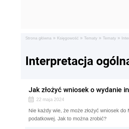
»
»
»
»
Strona główna
Księgowość
Tematy
Tematy
Inte
Interpretacja ogóln
Jak złożyć wniosek o wydanie in
22 maja 2024
Nie każdy wie, że może złożyć wniosek do M
podatkowej. Jak to można zrobić?