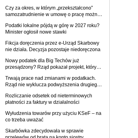
1 m2 mieszkania, 36,49 zł za 1 m2
Czy za okres, w którym „przekształcono”
budynków i lokali związanych z
samozatrudnienie w umowę o pracę można
prowadzeniem działalności gospodarczej
wystawić faktury korygujące? Rozwiązanie
Podatki lokalne pójdą w górę w 2027 roku?
umowy cywilnoprawnej jedynym
Minister ogłosił nowe stawki
racjonalnym wyjściem
Fikcja doręczenia przez e-Urząd Skarbowy
nie działa. Decyzja pozostaje niedoręczona
Nowy podatek dla Big Techów już
przesądzony? Rząd pokazał projekt, który
może zmienić zasady gry w Polsce
Trwają prace nad zmianami w podatkach.
Rząd nie wyklucza podwyższenia drugiego
progu PIT
Rozliczanie odsetek od nieterminowych
płatności za faktury w działalności
Wyłudzenia towarów przy użyciu KSeF – na
co trzeba uważać
Skarbówka zdecydowała w sprawie
przelewów od brata na konto siostry.