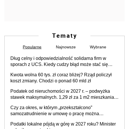
Tematy
Popularne
Najnowsze
Wybrane
Dług celny i odpowiedzialność solidarna firm w
sporach z UCS. Kiedy cudzy błąd może stać się
Twoim problemem
Kwota wolna 60 tys. zł coraz bliżej? Rząd policzył
koszt zmiany. Chodzi o ponad 60 mld zł
Podatek od nieruchomości w 2027 r. – podwyżka
stawek maksymalnych. 1,29 zł za 1 m2 mieszkania,
36,49 zł za 1 m2 budynków i lokali związanych z
Czy za okres, w którym „przekształcono”
prowadzeniem działalności gospodarczej
samozatrudnienie w umowę o pracę można
wystawić faktury korygujące? Rozwiązanie umowy
Podatki lokalne pójdą w górę w 2027 roku? Minister
cywilnoprawnej jedynym racjonalnym wyjściem