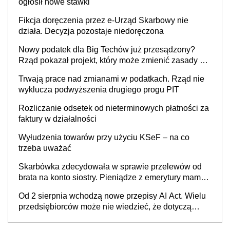
ogłosił nowe stawki
Fikcja doręczenia przez e-Urząd Skarbowy nie
działa. Decyzja pozostaje niedoręczona
Nowy podatek dla Big Techów już przesądzony?
Rząd pokazał projekt, który może zmienić zasady gry
w Polsce
Trwają prace nad zmianami w podatkach. Rząd nie
wyklucza podwyższenia drugiego progu PIT
Rozliczanie odsetek od nieterminowych płatności za
faktury w działalności
Wyłudzenia towarów przy użyciu KSeF – na co
trzeba uważać
Skarbówka zdecydowała w sprawie przelewów od
brata na konto siostry. Pieniądze z emerytury mamy
wyglądały jak darowizna, ale podatku jednak nie
Od 2 sierpnia wchodzą nowe przepisy AI Act. Wielu
będzie
przedsiębiorców może nie wiedzieć, że dotyczą
także ich