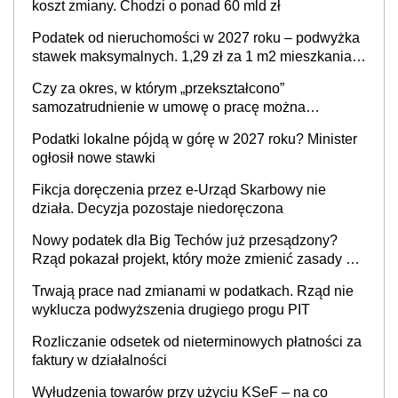
koszt zmiany. Chodzi o ponad 60 mld zł
Podatek od nieruchomości w 2027 roku – podwyżka
stawek maksymalnych. 1,29 zł za 1 m2 mieszkania,
36,49 zł za 1 m2 budynków i lokali związanych z
Czy za okres, w którym „przekształcono”
prowadzeniem działalności gospodarczej
samozatrudnienie w umowę o pracę można
wystawić faktury korygujące? Rozwiązanie umowy
Podatki lokalne pójdą w górę w 2027 roku? Minister
cywilnoprawnej jedynym racjonalnym wyjściem
ogłosił nowe stawki
Fikcja doręczenia przez e-Urząd Skarbowy nie
działa. Decyzja pozostaje niedoręczona
Nowy podatek dla Big Techów już przesądzony?
Rząd pokazał projekt, który może zmienić zasady gry
w Polsce
Trwają prace nad zmianami w podatkach. Rząd nie
wyklucza podwyższenia drugiego progu PIT
Rozliczanie odsetek od nieterminowych płatności za
faktury w działalności
Wyłudzenia towarów przy użyciu KSeF – na co