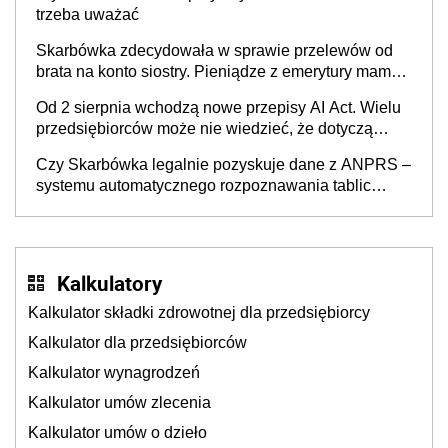
trzeba uważać
Skarbówka zdecydowała w sprawie przelewów od
brata na konto siostry. Pieniądze z emerytury mamy
wyglądały jak darowizna, ale podatku jednak nie
Od 2 sierpnia wchodzą nowe przepisy AI Act. Wielu
będzie
przedsiębiorców może nie wiedzieć, że dotyczą
także ich
Czy Skarbówka legalnie pozyskuje dane z ANPRS –
systemu automatycznego rozpoznawania tablic
rejestracyjnych pojazdów z kamer drogowych?
Kalkulatory
Kalkulator składki zdrowotnej dla przedsiębiorcy
Kalkulator dla przedsiębiorców
Kalkulator wynagrodzeń
Kalkulator umów zlecenia
Kalkulator umów o dzieło