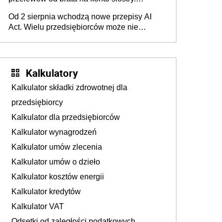
Pieniądze z emerytury mamy wyglądały jak
Od 2 sierpnia wchodzą nowe przepisy AI
darowizna, ale podatku jednak nie będzie
Act. Wielu przedsiębiorców może nie
wiedzieć, że dotyczą także ich
Kalkulatory
Kalkulator składki zdrowotnej dla
przedsiębiorcy
Kalkulator dla przedsiębiorców
Kalkulator wynagrodzeń
Kalkulator umów zlecenia
Kalkulator umów o dzieło
Kalkulator kosztów energii
Kalkulator kredytów
Kalkulator VAT
Odsetki od zaległości podatkowych