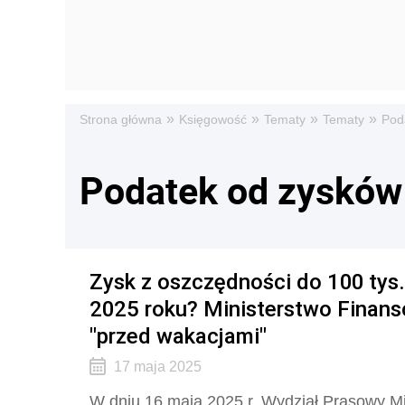
»
»
»
»
Strona główna
Księgowość
Tematy
Tematy
Pod
Podatek od zysków
Zysk z oszczędności do 100 tys.
2025 roku? Ministerstwo Finan
"przed wakacjami"
17 maja 2025
W dniu 16 maja 2025 r. Wydział Prasowy M