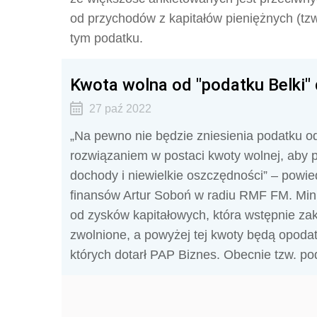
od przychodów z kapitałów pieniężnych (tzw
tym podatku.
Kwota wolna od "podatku Belki" 
27 paź 2022
„Na pewno nie będzie zniesienia podatku o
rozwiązaniem w postaci kwoty wolnej, aby p
dochody i niewielkie oszczędności” – powied
finansów Artur Soboń w radiu RMF FM. Min
od zysków kapitałowych, która wstępnie zakł
zwolnione, a powyżej tej kwoty będą opoda
których dotarł PAP Biznes. Obecnie tzw. po