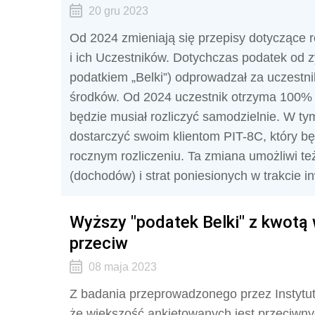
20 gru 2023
Od 2024 zmieniają się przepisy dotyczące 
i ich Uczestników. Dotychczas podatek od
podatkiem „Belki”) odprowadzał za uczestn
środków. Od 2024 uczestnik otrzyma 100% ś
będzie musiał rozliczyć samodzielnie. W t
dostarczyć swoim klientom PIT-8C, który b
rocznym rozliczeniu. Ta zmiana umożliwi t
(dochodów) i strat poniesionych w trakcie 
Wyższy "podatek Belki" z kwotą
przeciw
08 maja 2023
Z badania przeprowadzonego przez Instytut
że większość ankietowanych jest przeciw