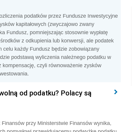
rozliczenia podatków przez Fundusze Inwestycyjne
 zysków kapitałowych (zwyczajowo zwany
ika Fundusz, pomniejszając stosownie wypłatę
rodków z odkupienia lub konwersji, ale podatek
ym celu każdy Fundusz będzie zobowiązany
ędzie podstawą wyliczenia należnego podatku w
eż kompensację, czyli równoważenie zysków
inwestowania.
 wolną od podatku? Polacy są
 Finansów przy Ministerstwie Finansów wynika,
nych pomysłowi przewidującemu podwyżkę podatku