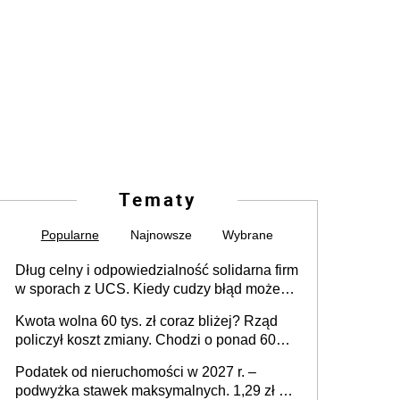
Tematy
Popularne
Najnowsze
Wybrane
Dług celny i odpowiedzialność solidarna firm
w sporach z UCS. Kiedy cudzy błąd może
stać się Twoim problemem
Kwota wolna 60 tys. zł coraz bliżej? Rząd
policzył koszt zmiany. Chodzi o ponad 60
mld zł
Podatek od nieruchomości w 2027 r. –
podwyżka stawek maksymalnych. 1,29 zł za