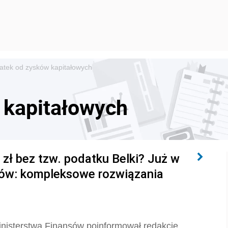
atek od zysków kapitałowych
 kapitałowych
 zł bez tzw. podatku Belki? Już w
sów: kompleksowe rozwiązania
inisterstwa Finansów poinformował redakcję