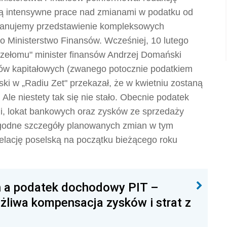
wają intensywne prace nad zmianami w podatku od
"Planujemy przedstawienie kompleksowych
o Ministerstwo Finansów. Wcześniej, 10 lutego
Przełomu" minister finansów Andrzej Domański
ków kapitałowych (zwanego potocznie podatkiem
ski w „Radiu Zet" przekazał, że w kwietniu zostaną
le niestety tak się nie stało. Obecnie podatek
cji, lokat bankowych oraz zysków ze sprzedaży
rygodne szczegóły planowanych zmian w tym
pelację poselską na początku bieżącego roku
h a podatek dochodowy PIT –
żliwa kompensacja zysków i strat z