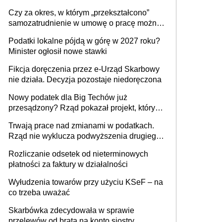
1 m2 mieszkania, 36,49 zł za 1 m2
Czy za okres, w którym „przekształcono”
budynków i lokali związanych z
samozatrudnienie w umowę o pracę można
prowadzeniem działalności gospodarczej
wystawić faktury korygujące? Rozwiązanie
Podatki lokalne pójdą w górę w 2027 roku?
umowy cywilnoprawnej jedynym
Minister ogłosił nowe stawki
racjonalnym wyjściem
Fikcja doręczenia przez e-Urząd Skarbowy
nie działa. Decyzja pozostaje niedoręczona
Nowy podatek dla Big Techów już
przesądzony? Rząd pokazał projekt, który
może zmienić zasady gry w Polsce
Trwają prace nad zmianami w podatkach.
Rząd nie wyklucza podwyższenia drugiego
progu PIT
Rozliczanie odsetek od nieterminowych
płatności za faktury w działalności
Wyłudzenia towarów przy użyciu KSeF – na
co trzeba uważać
Skarbówka zdecydowała w sprawie
przelewów od brata na konto siostry.