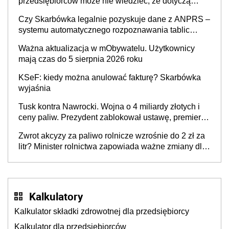
przedsiębiorców może nie wiedzieć, że dotyczą
także ich
Czy Skarbówka legalnie pozyskuje dane z ANPRS –
systemu automatycznego rozpoznawania tablic
rejestracyjnych pojazdów z kamer drogowych?
Ważna aktualizacja w mObywatelu. Użytkownicy
mają czas do 5 sierpnia 2026 roku
KSeF: kiedy można anulować fakturę? Skarbówka
wyjaśnia
Tusk kontra Nawrocki. Wojna o 4 miliardy złotych i
ceny paliw. Prezydent zablokował ustawę, premier
mówi o „ciosie wymierzonym we wszystkich polskich
Zwrot akcyzy za paliwo rolnicze wzrośnie do 2 zł za
kierowców”
litr? Minister rolnictwa zapowiada ważne zmiany dla
rolników
Kalkulatory
Kalkulator składki zdrowotnej dla przedsiębiorcy
Kalkulator dla przedsiębiorców