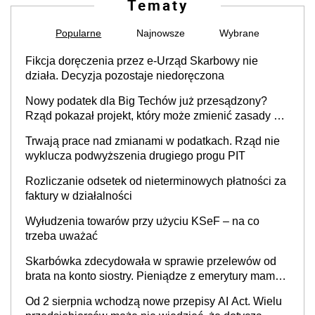
Tematy
Popularne
Najnowsze
Wybrane
Fikcja doręczenia przez e-Urząd Skarbowy nie
działa. Decyzja pozostaje niedoręczona
Nowy podatek dla Big Techów już przesądzony?
Rząd pokazał projekt, który może zmienić zasady gry
w Polsce
Trwają prace nad zmianami w podatkach. Rząd nie
wyklucza podwyższenia drugiego progu PIT
Rozliczanie odsetek od nieterminowych płatności za
faktury w działalności
Wyłudzenia towarów przy użyciu KSeF – na co
trzeba uważać
Skarbówka zdecydowała w sprawie przelewów od
brata na konto siostry. Pieniądze z emerytury mamy
wyglądały jak darowizna, ale podatku jednak nie
Od 2 sierpnia wchodzą nowe przepisy AI Act. Wielu
będzie