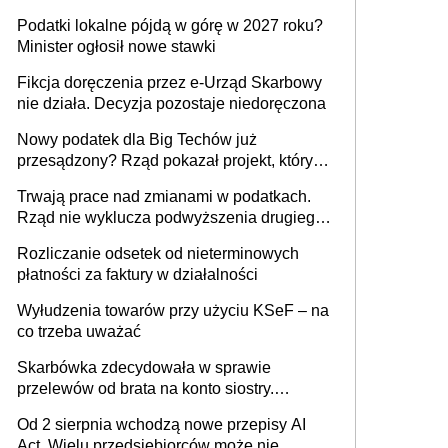
wystawić faktury korygujące? Rozwiązanie
Podatki lokalne pójdą w górę w 2027 roku?
umowy cywilnoprawnej jedynym
Minister ogłosił nowe stawki
racjonalnym wyjściem
Fikcja doręczenia przez e-Urząd Skarbowy
nie działa. Decyzja pozostaje niedoręczona
Nowy podatek dla Big Techów już
przesądzony? Rząd pokazał projekt, który
może zmienić zasady gry w Polsce
Trwają prace nad zmianami w podatkach.
Rząd nie wyklucza podwyższenia drugiego
progu PIT
Rozliczanie odsetek od nieterminowych
płatności za faktury w działalności
Wyłudzenia towarów przy użyciu KSeF – na
co trzeba uważać
Skarbówka zdecydowała w sprawie
przelewów od brata na konto siostry.
Pieniądze z emerytury mamy wyglądały jak
Od 2 sierpnia wchodzą nowe przepisy AI
darowizna, ale podatku jednak nie będzie
Act. Wielu przedsiębiorców może nie