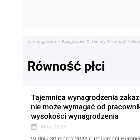
»
»
»
»
Strona główna
Księgowość
Tematy
Tematy
Rów
Równość płci
Tajemnica wynagrodzenia zakaz
nie może wymagać od pracownik
wysokości wynagrodzenia
03 kwi 2023
W dniu 30 marca 2023 r. Parlament Europej