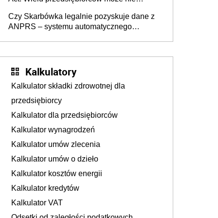
wiedzieć, że dotyczą także ich
Czy Skarbówka legalnie pozyskuje dane z
ANPRS – systemu automatycznego
rozpoznawania tablic rejestracyjnych
pojazdów z kamer drogowych?
Kalkulatory
Kalkulator składki zdrowotnej dla
przedsiębiorcy
Kalkulator dla przedsiębiorców
Kalkulator wynagrodzeń
Kalkulator umów zlecenia
Kalkulator umów o dzieło
Kalkulator kosztów energii
Kalkulator kredytów
Kalkulator VAT
Odsetki od zaległości podatkowych