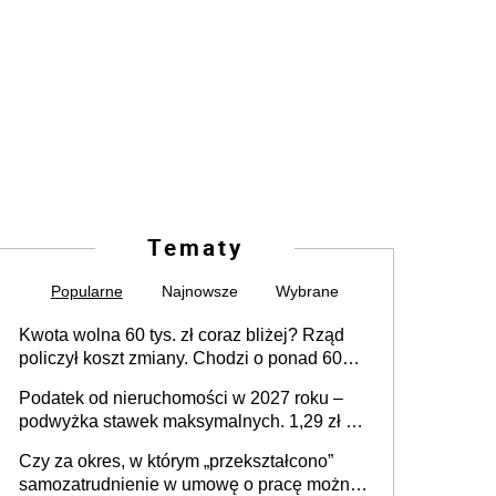
Tematy
Popularne
Najnowsze
Wybrane
Kwota wolna 60 tys. zł coraz bliżej? Rząd
policzył koszt zmiany. Chodzi o ponad 60
mld zł
Podatek od nieruchomości w 2027 roku –
podwyżka stawek maksymalnych. 1,29 zł za
1 m2 mieszkania, 36,49 zł za 1 m2
Czy za okres, w którym „przekształcono”
budynków i lokali związanych z
samozatrudnienie w umowę o pracę można
prowadzeniem działalności gospodarczej