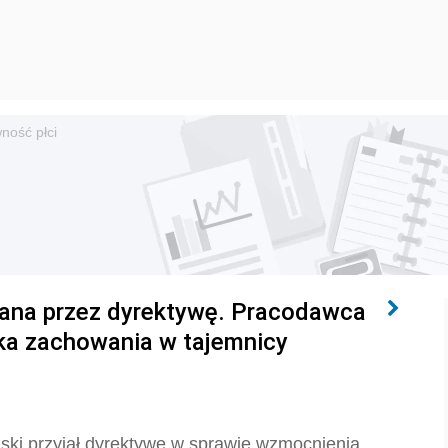
ność płci
ana przez dyrektywę. Pracodawca
a zachowania w tajemnicy
ski przyjął dyrektywę
w sprawie wzmocnienia