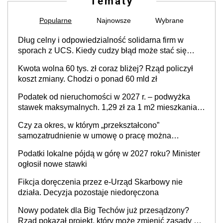
Tematy
Popularne
Najnowsze
Wybrane
Dług celny i odpowiedzialność solidarna firm w
sporach z UCS. Kiedy cudzy błąd może stać się
Twoim problemem
Kwota wolna 60 tys. zł coraz bliżej? Rząd policzył
koszt zmiany. Chodzi o ponad 60 mld zł
Podatek od nieruchomości w 2027 r. – podwyżka
stawek maksymalnych. 1,29 zł za 1 m2 mieszkania,
36,49 zł za 1 m2 budynków i lokali związanych z
Czy za okres, w którym „przekształcono”
prowadzeniem działalności gospodarczej
samozatrudnienie w umowę o pracę można
wystawić faktury korygujące? Rozwiązanie umowy
Podatki lokalne pójdą w górę w 2027 roku? Minister
cywilnoprawnej jedynym racjonalnym wyjściem
ogłosił nowe stawki
Fikcja doręczenia przez e-Urząd Skarbowy nie
działa. Decyzja pozostaje niedoręczona
Nowy podatek dla Big Techów już przesądzony?
Rząd pokazał projekt, który może zmienić zasady gry