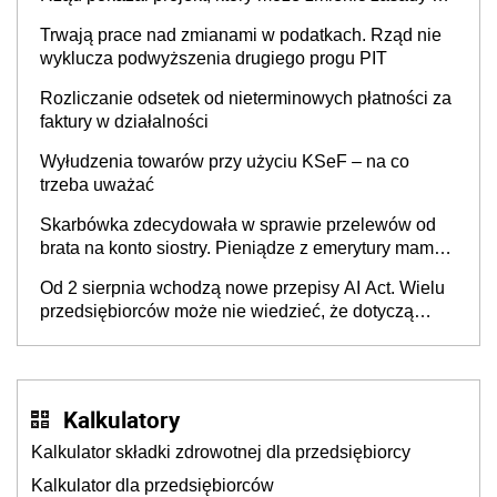
w Polsce
Trwają prace nad zmianami w podatkach. Rząd nie
wyklucza podwyższenia drugiego progu PIT
Rozliczanie odsetek od nieterminowych płatności za
faktury w działalności
Wyłudzenia towarów przy użyciu KSeF – na co
trzeba uważać
Skarbówka zdecydowała w sprawie przelewów od
brata na konto siostry. Pieniądze z emerytury mamy
wyglądały jak darowizna, ale podatku jednak nie
Od 2 sierpnia wchodzą nowe przepisy AI Act. Wielu
będzie
przedsiębiorców może nie wiedzieć, że dotyczą
także ich
Kalkulatory
Kalkulator składki zdrowotnej dla przedsiębiorcy
Kalkulator dla przedsiębiorców