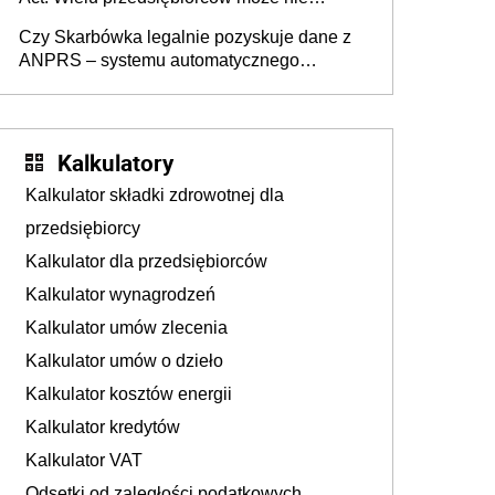
wiedzieć, że dotyczą także ich
Czy Skarbówka legalnie pozyskuje dane z
ANPRS – systemu automatycznego
rozpoznawania tablic rejestracyjnych
pojazdów z kamer drogowych?
Kalkulatory
Kalkulator składki zdrowotnej dla
przedsiębiorcy
Kalkulator dla przedsiębiorców
Kalkulator wynagrodzeń
Kalkulator umów zlecenia
Kalkulator umów o dzieło
Kalkulator kosztów energii
Kalkulator kredytów
Kalkulator VAT
Odsetki od zaległości podatkowych