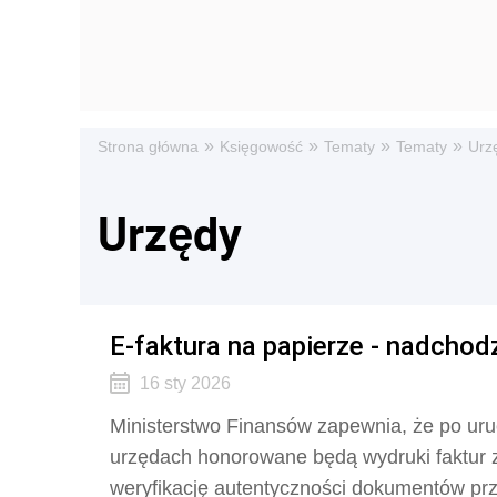
»
»
»
»
Strona główna
Księgowość
Tematy
Tematy
Urz
Urzędy
E-faktura na papierze - nadcho
16 sty 2026
Ministerstwo Finansów zapewnia, że po ur
urzędach honorowane będą wydruki faktur 
weryfikację autentyczności dokumentów prze