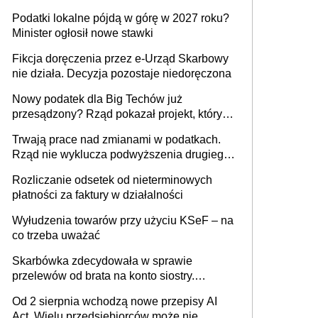
wystawić faktury korygujące? Rozwiązanie
Podatki lokalne pójdą w górę w 2027 roku?
umowy cywilnoprawnej jedynym
Minister ogłosił nowe stawki
racjonalnym wyjściem
Fikcja doręczenia przez e-Urząd Skarbowy
nie działa. Decyzja pozostaje niedoręczona
Nowy podatek dla Big Techów już
przesądzony? Rząd pokazał projekt, który
może zmienić zasady gry w Polsce
Trwają prace nad zmianami w podatkach.
Rząd nie wyklucza podwyższenia drugiego
progu PIT
Rozliczanie odsetek od nieterminowych
płatności za faktury w działalności
Wyłudzenia towarów przy użyciu KSeF – na
co trzeba uważać
Skarbówka zdecydowała w sprawie
przelewów od brata na konto siostry.
Pieniądze z emerytury mamy wyglądały jak
Od 2 sierpnia wchodzą nowe przepisy AI
darowizna, ale podatku jednak nie będzie
Act. Wielu przedsiębiorców może nie