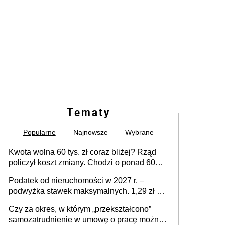
Tematy
Popularne
Najnowsze
Wybrane
Kwota wolna 60 tys. zł coraz bliżej? Rząd
policzył koszt zmiany. Chodzi o ponad 60
mld zł
Podatek od nieruchomości w 2027 r. –
podwyżka stawek maksymalnych. 1,29 zł za
1 m2 mieszkania, 36,49 zł za 1 m2
Czy za okres, w którym „przekształcono”
budynków i lokali związanych z
samozatrudnienie w umowę o pracę można
prowadzeniem działalności gospodarczej