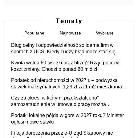
Tematy
Popularne
Najnowsze
Wybrane
Dług celny i odpowiedzialność solidarna firm w
sporach z UCS. Kiedy cudzy błąd może stać się
Twoim problemem
Kwota wolna 60 tys. zł coraz bliżej? Rząd policzył
koszt zmiany. Chodzi o ponad 60 mld zł
Podatek od nieruchomości w 2027 r. – podwyżka
stawek maksymalnych. 1,29 zł za 1 m2 mieszkania,
36,49 zł za 1 m2 budynków i lokali związanych z
Czy za okres, w którym „przekształcono”
prowadzeniem działalności gospodarczej
samozatrudnienie w umowę o pracę można
wystawić faktury korygujące? Rozwiązanie umowy
Podatki lokalne pójdą w górę w 2027 roku? Minister
cywilnoprawnej jedynym racjonalnym wyjściem
ogłosił nowe stawki
Fikcja doręczenia przez e-Urząd Skarbowy nie