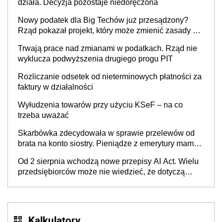
działa. Decyzja pozostaje niedoręczona
Nowy podatek dla Big Techów już przesądzony?
Rząd pokazał projekt, który może zmienić zasady gry
w Polsce
Trwają prace nad zmianami w podatkach. Rząd nie
wyklucza podwyższenia drugiego progu PIT
Rozliczanie odsetek od nieterminowych płatności za
faktury w działalności
Wyłudzenia towarów przy użyciu KSeF – na co
trzeba uważać
Skarbówka zdecydowała w sprawie przelewów od
brata na konto siostry. Pieniądze z emerytury mamy
wyglądały jak darowizna, ale podatku jednak nie
Od 2 sierpnia wchodzą nowe przepisy AI Act. Wielu
będzie
przedsiębiorców może nie wiedzieć, że dotyczą
także ich
Kalkulatory