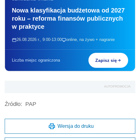
Nowa klasyfikacja budżetowa od 2027
roku – reforma finansów publicznych
w praktyce
26.08.2026 r., 9:00-13:00
online, na żywo + nagranie
Liczba miejsc ograniczona
Zapisz się
AUTOPROMOCJA
Źródło:
PAP
Wersja do druku