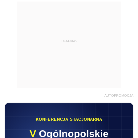
REKLAMA
AUTOPROMOCJA
KONFERENCJA STACJONARNA
V
Ogólnopolskie