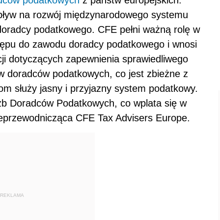
dców podatkowych
z państw europejskich.
pływ na rozwój międzynarodowego systemu
doradcy podatkowego.
CFE pełni ważną rolę w
tępu do zawodu doradcy podatkowego i wnosi
acji dotyczących zapewnienia sprawiedliwego
aw
doradców podatkowych, co jest zbieżne z
om służy jasny i przyjazny system podatkowy.
 Izb Doradców Podatkowych, co wplata się w
iceprzewodnicząca CFE Tax Advisers Europe.
REKLAMA