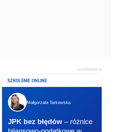
AUTOPROMOCJA
SZKOLENIE ONLINE
Małgorzata Tarkowska
JPK bez błędów
– różnice
bilansowo-podatkowe w