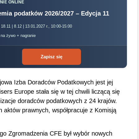
NIE ONLINE
mia podatków 2026/2027 – Edycja 11
 18.11 | 8.12 | 13.01.2027 r., 10:00-15:00
, na żywo + nagranie
Zapisz się
jowa Izba Doradców Podatkowych jest jej
rs Europe stała się w tej chwili liczącą się
izacje doradców podatkowych z 24 krajów.
ch aktów prawnych, współpracuje z Komisją
ego Zgromadzenia CFE był wybór nowych