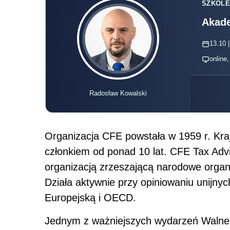
SZKOLE
Akade
13.10 |
online
Radosław Kowalski
Organizacja CFE powstała w 1959 r. Kra
członkiem od ponad 10 lat. CFE Tax Advise
organizacją zrzeszającą narodowe organ
Działa aktywnie przy opiniowaniu unijny
Europejską i OECD.
Jednym z ważniejszych wydarzeń Waln