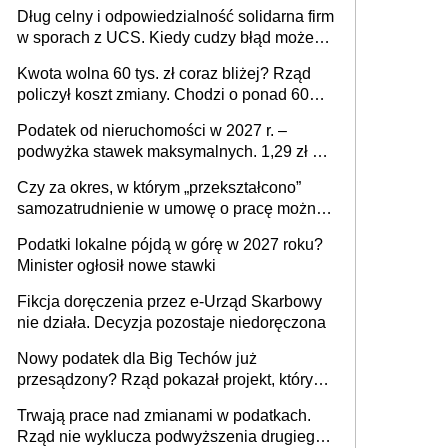
Dług celny i odpowiedzialność solidarna firm
w sporach z UCS. Kiedy cudzy błąd może
stać się Twoim problemem
Kwota wolna 60 tys. zł coraz bliżej? Rząd
policzył koszt zmiany. Chodzi o ponad 60
mld zł
Podatek od nieruchomości w 2027 r. –
podwyżka stawek maksymalnych. 1,29 zł za
1 m2 mieszkania, 36,49 zł za 1 m2
Czy za okres, w którym „przekształcono”
budynków i lokali związanych z
samozatrudnienie w umowę o pracę można
prowadzeniem działalności gospodarczej
wystawić faktury korygujące? Rozwiązanie
Podatki lokalne pójdą w górę w 2027 roku?
umowy cywilnoprawnej jedynym
Minister ogłosił nowe stawki
racjonalnym wyjściem
Fikcja doręczenia przez e-Urząd Skarbowy
nie działa. Decyzja pozostaje niedoręczona
Nowy podatek dla Big Techów już
przesądzony? Rząd pokazał projekt, który
może zmienić zasady gry w Polsce
Trwają prace nad zmianami w podatkach.
Rząd nie wyklucza podwyższenia drugiego