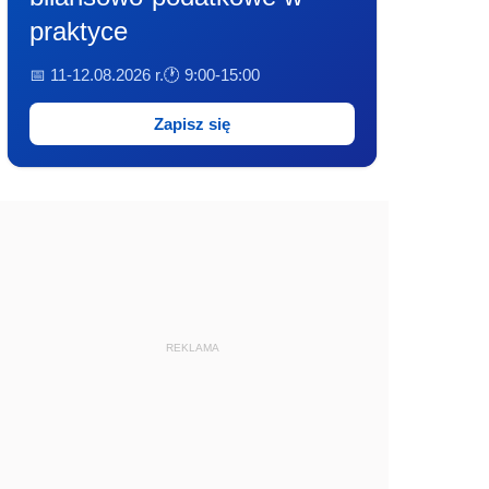
praktyce
📅 11-12.08.2026 r.
🕐 9:00-15:00
Zapisz się
REKLAMA