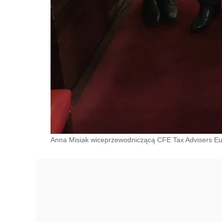
Anna Misiak wiceprzewodniczącą CFE Tax Advisers E