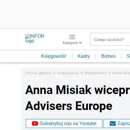
Kategorie
Księgowość
Kadry
Biznes
S
»
»
»
Strona główna
Księgowość
Wiadomości
Anna Mis
Anna Misiak wicep
Advisers Europe
Subskrybuj nas na Youtube
Zapisz