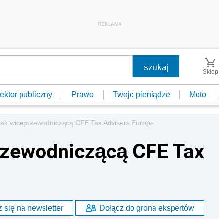
REKLAMA
Sklep
ektor publiczny
Prawo
Twoje pieniądze
Moto
iak wiceprzewodniczącą CFE Tax Advisers Europe
rzewodniczącą CFE Tax
 się na newsletter
Dołącz do grona ekspertów