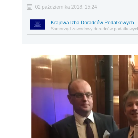
02 października 2018, 15:24
Krajowa Izba Doradców Podatkowych
Samorząd zawodowy doradców podatkowyc