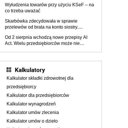
Wyłudzenia towarów przy użyciu KSeF – na
co trzeba uważać
Skarbówka zdecydowała w sprawie
przelewów od brata na konto siostry.
Pieniądze z emerytury mamy wyglądały jak
Od 2 sierpnia wchodzą nowe przepisy AI
darowizna, ale podatku jednak nie będzie
Act. Wielu przedsiębiorców może nie
wiedzieć, że dotyczą także ich
Kalkulatory
Kalkulator składki zdrowotnej dla
przedsiębiorcy
Kalkulator dla przedsiębiorców
Kalkulator wynagrodzeń
Kalkulator umów zlecenia
Kalkulator umów o dzieło