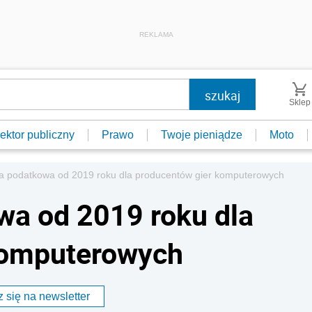
REKLAMA
Sklep
ektor publiczny
Prawo
Twoje pieniądze
Moto
a podatkowa od 2019 roku dla producentów gier komputerowych
wa od 2019 roku dla
komputerowych
 się na newsletter