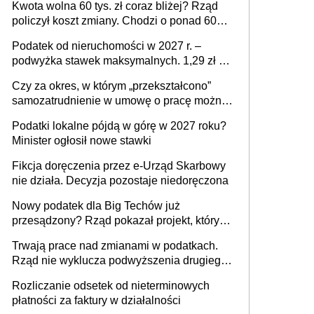
Kwota wolna 60 tys. zł coraz bliżej? Rząd
policzył koszt zmiany. Chodzi o ponad 60
mld zł
Podatek od nieruchomości w 2027 r. –
podwyżka stawek maksymalnych. 1,29 zł za
1 m2 mieszkania, 36,49 zł za 1 m2
Czy za okres, w którym „przekształcono”
budynków i lokali związanych z
samozatrudnienie w umowę o pracę można
prowadzeniem działalności gospodarczej
wystawić faktury korygujące? Rozwiązanie
Podatki lokalne pójdą w górę w 2027 roku?
umowy cywilnoprawnej jedynym
Minister ogłosił nowe stawki
racjonalnym wyjściem
Fikcja doręczenia przez e-Urząd Skarbowy
nie działa. Decyzja pozostaje niedoręczona
Nowy podatek dla Big Techów już
przesądzony? Rząd pokazał projekt, który
może zmienić zasady gry w Polsce
Trwają prace nad zmianami w podatkach.
Rząd nie wyklucza podwyższenia drugiego
progu PIT
Rozliczanie odsetek od nieterminowych
płatności za faktury w działalności