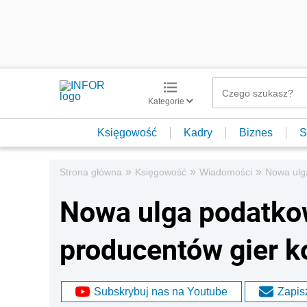
Kategorie
Księgowość
Kadry
Biznes
S
»
»
»
Strona główna
Księgowość
Wiadomości
Nowa ulg
Nowa ulga podatko
producentów gier 
Subskrybuj nas na Youtube
Zapisz