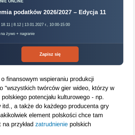
NIE ONLINE
mia podatków 2026/2027 – Edycja 11
 18.11 | 8.12 | 13.01.2027 r., 10:00-15:00
, na żywo + nagranie
Zapisz się
o finansowym wspieraniu produkcji
o "wszystkich twórców gier wideo, którzy w
z polskiego potencjału kulturowego - np.
itd., a także do każdego producenta gry
 jakikolwiek element polskości chce tam
t na przykład
zatrudnienie
polskich