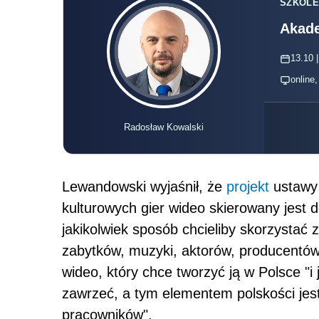
SZKOLE
Akade
13.10 |
online
Radosław Kowalski
Lewandowski wyjaśnił, że
projekt
ustawy 
kulturowych gier wideo skierowany jest d
jakikolwiek sposób chcieliby skorzystać 
zabytków, muzyki, aktorów, producentów 
wideo, który chce tworzyć ją w Polsce "i
zawrzeć, a tym elementem polskości jes
pracowników".