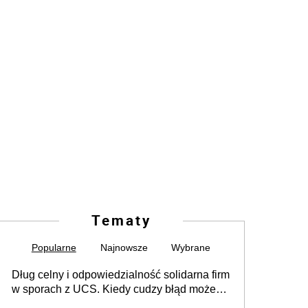
Tematy
Popularne
Najnowsze
Wybrane
Dług celny i odpowiedzialność solidarna firm
w sporach z UCS. Kiedy cudzy błąd może
stać się Twoim problemem