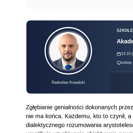
SZKOLE
Akade
13.10 |
online
Radosław Kowalski
Zgłębianie genialności dokonanych prze
nie ma końca. Każdemu, kto to czynił, a j
dialektycznego rozumowania arystotele