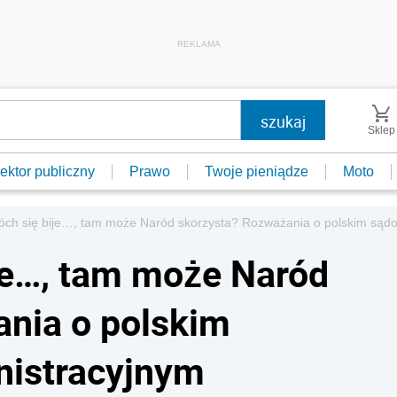
REKLAMA
Sklep
ektor publiczny
Prawo
Twoje pieniądze
Moto
óch się bije…, tam może Naród skorzysta? Rozważania o polskim sądo
je…, tam może Naród
nia o polskim
nistracyjnym