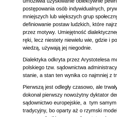
umożliwia uzyskiwanie obiektywnie pewn
postępowania osób indywidualnych, prywa
mniejszych lub większych grup społecz
definiowanie postaw ludzkich, które naj
przez motywy. Umiejętność dialektyczne
ręki, lecz niestety niewielu wie, gdzie i 
wiedzą, używają jej niegodnie.
Dialektyka odkryta przez Arystotelesa m
polskiego tzw. sądownictwa administrac
stanie, a stan ten wynika co najmniej z 
Pierwszą jest odległy czasowo, ale trwa
dokonał pierwszy nowożytny dyktator de
sądownictwo europejskie, a tym samym
tradycyjny, bo oparty aż o rzymski mode