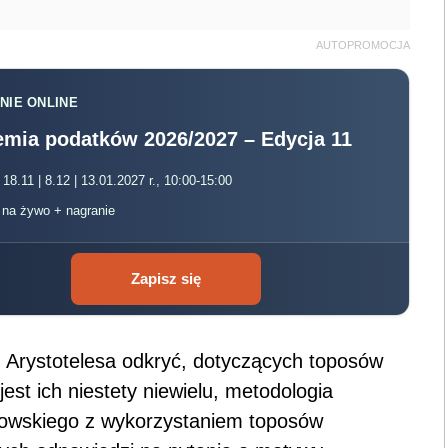
AUTOPROMOCJA
NIE ONLINE
mia podatków 2026/2027 – Edycja 11
 18.11 | 8.12 | 13.01.2027 r., 10:00-15:00
, na żywo + nagranie
Zapisz się
z Arystotelesa odkryć, dotyczących toposów
est ich niestety niewielu, metodologia
sowskiego z wykorzystaniem toposów