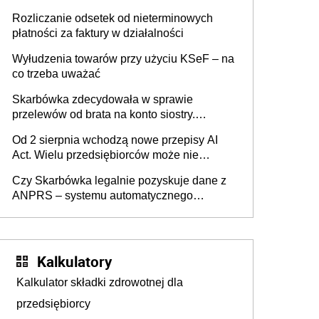
progu PIT
Rozliczanie odsetek od nieterminowych
płatności za faktury w działalności
Wyłudzenia towarów przy użyciu KSeF – na
co trzeba uważać
Skarbówka zdecydowała w sprawie
przelewów od brata na konto siostry.
Pieniądze z emerytury mamy wyglądały jak
Od 2 sierpnia wchodzą nowe przepisy AI
darowizna, ale podatku jednak nie będzie
Act. Wielu przedsiębiorców może nie
wiedzieć, że dotyczą także ich
Czy Skarbówka legalnie pozyskuje dane z
ANPRS – systemu automatycznego
rozpoznawania tablic rejestracyjnych
pojazdów z kamer drogowych?
Kalkulatory
Kalkulator składki zdrowotnej dla
przedsiębiorcy