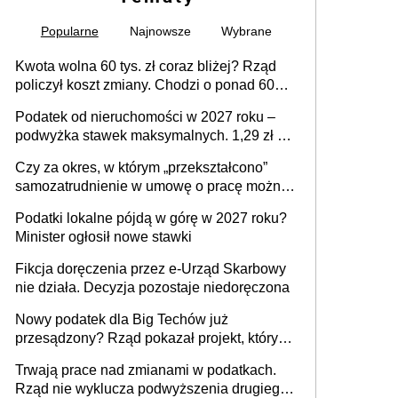
Popularne
Najnowsze
Wybrane
Kwota wolna 60 tys. zł coraz bliżej? Rząd
policzył koszt zmiany. Chodzi o ponad 60
mld zł
Podatek od nieruchomości w 2027 roku –
podwyżka stawek maksymalnych. 1,29 zł za
1 m2 mieszkania, 36,49 zł za 1 m2
Czy za okres, w którym „przekształcono”
budynków i lokali związanych z
samozatrudnienie w umowę o pracę można
prowadzeniem działalności gospodarczej
wystawić faktury korygujące? Rozwiązanie
Podatki lokalne pójdą w górę w 2027 roku?
umowy cywilnoprawnej jedynym
Minister ogłosił nowe stawki
racjonalnym wyjściem
Fikcja doręczenia przez e-Urząd Skarbowy
nie działa. Decyzja pozostaje niedoręczona
Nowy podatek dla Big Techów już
przesądzony? Rząd pokazał projekt, który
może zmienić zasady gry w Polsce
Trwają prace nad zmianami w podatkach.
Rząd nie wyklucza podwyższenia drugiego