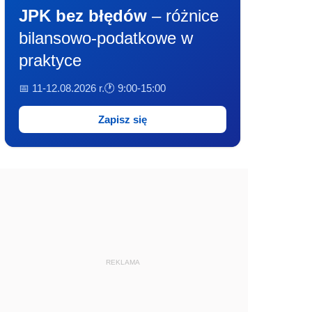
JPK bez błędów
– różnice
bilansowo-podatkowe w
praktyce
📅 11-12.08.2026 r.
🕐 9:00-15:00
Zapisz się
REKLAMA