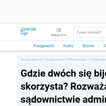
Kategorie
Księgowość
Kadry
Biznes
S
»
»
»
Strona główna
Księgowość
Wiadomości
Gdzie dw
Gdzie dwóch się bi
skorzysta? Rozważa
sądownictwie admi