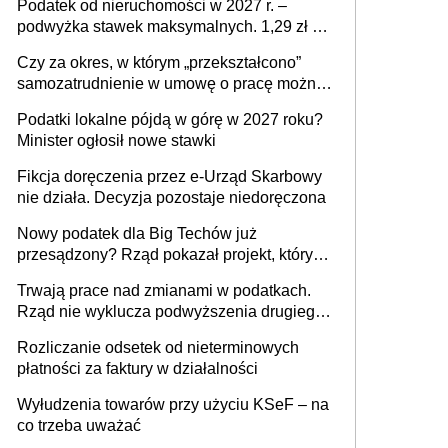
Podatek od nieruchomości w 2027 r. –
podwyżka stawek maksymalnych. 1,29 zł za
1 m2 mieszkania, 36,49 zł za 1 m2
Czy za okres, w którym „przekształcono”
budynków i lokali związanych z
samozatrudnienie w umowę o pracę można
prowadzeniem działalności gospodarczej
wystawić faktury korygujące? Rozwiązanie
Podatki lokalne pójdą w górę w 2027 roku?
umowy cywilnoprawnej jedynym
Minister ogłosił nowe stawki
racjonalnym wyjściem
Fikcja doręczenia przez e-Urząd Skarbowy
nie działa. Decyzja pozostaje niedoręczona
Nowy podatek dla Big Techów już
przesądzony? Rząd pokazał projekt, który
może zmienić zasady gry w Polsce
Trwają prace nad zmianami w podatkach.
Rząd nie wyklucza podwyższenia drugiego
progu PIT
Rozliczanie odsetek od nieterminowych
płatności za faktury w działalności
Wyłudzenia towarów przy użyciu KSeF – na
co trzeba uważać