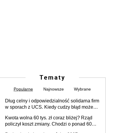
Tematy
Popularne
Najnowsze
Wybrane
Dług celny i odpowiedzialność solidarna firm
w sporach z UCS. Kiedy cudzy błąd może
stać się Twoim problemem
Kwota wolna 60 tys. zł coraz bliżej? Rząd
policzył koszt zmiany. Chodzi o ponad 60
mld zł