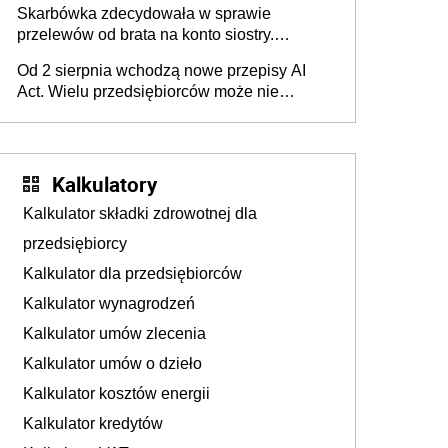
Skarbówka zdecydowała w sprawie
przelewów od brata na konto siostry.
Pieniądze z emerytury mamy wyglądały jak
Od 2 sierpnia wchodzą nowe przepisy AI
darowizna, ale podatku jednak nie będzie
Act. Wielu przedsiębiorców może nie
wiedzieć, że dotyczą także ich
Kalkulatory
Kalkulator składki zdrowotnej dla
przedsiębiorcy
Kalkulator dla przedsiębiorców
Kalkulator wynagrodzeń
Kalkulator umów zlecenia
Kalkulator umów o dzieło
Kalkulator kosztów energii
Kalkulator kredytów