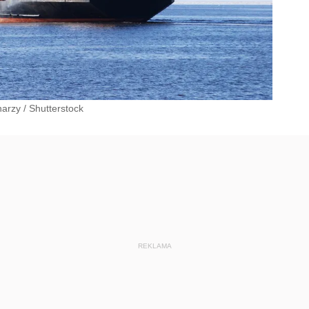
narzy
/
Shutterstock