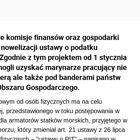
we komisje finansów oraz gospodarki
 nowelizacji ustawy o podatku
godnie z tym projektem od 1 stycznia
mogli uzyskać marynarze pracujący nie
derą ale także pod banderami państw
o Obszaru Gospodarczego.
dowym od osób fizycznych ma na celu
iej, przedstawionego w toku postępowania w
dla armatorów statków morskich, przyjętego w
orzu, który zmieniał art. 21 ustawy z 26 lipca
izycznych – "ustawy o PIT" – napisano w