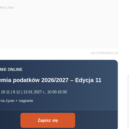
REKLAMA
AUTOPROMOCJA
NIE ONLINE
mia podatków 2026/2027 – Edycja 11
 18.11 | 8.12 | 13.01.2027 r., 10:00-15:00
, na żywo + nagranie
Zapisz się