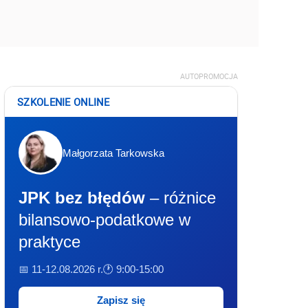
AUTOPROMOCJA
SZKOLENIE ONLINE
Małgorzata Tarkowska
JPK bez błędów
– różnice
bilansowo-podatkowe w
praktyce
📅 11-12.08.2026 r.
🕐 9:00-15:00
Zapisz się