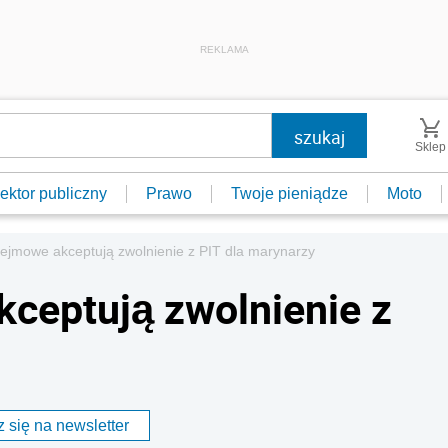
REKLAMA
Sklep
ektor publiczny
Prawo
Twoje pieniądze
Moto
ejmowe akceptują zwolnienie z PIT dla marynarzy
ceptują zwolnienie z
 się na newsletter