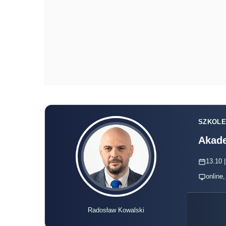
SZKOLE
Akade
13.10 |
online
Radosław Kowalski