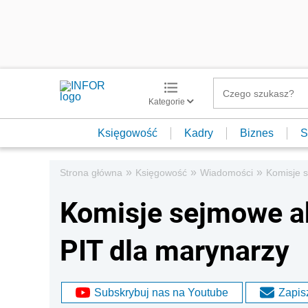
Kategorie
Księgowość
Kadry
Biznes
S
»
»
»
Strona główna
Księgowość
Wiadomości
Komisje s
Komisje sejmowe ak
PIT dla marynarzy
Subskrybuj nas na Youtube
Zapisz