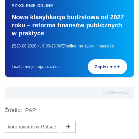
SZKOLENIE ONLINE
Nowa klasyfikacja budżetowa od 2027
roku – reforma finansów publicznych
w praktyce
26.08.2026 r., 9:00-13:00
online, na żywo + nagranie
Liczba miejsc ograniczona
Zapisz się
AUTOPROMOCJA
Źródło:
PAP
koronawirus w Polsce