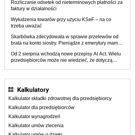
Rozliczanie odsetek od nieterminowych płatności za
faktury w działalności
Wyłudzenia towarów przy użyciu KSeF – na co
trzeba uważać
Skarbówka zdecydowała w sprawie przelewów od
brata na konto siostry. Pieniądze z emerytury mamy
wyglądały jak darowizna, ale podatku jednak nie
Od 2 sierpnia wchodzą nowe przepisy AI Act. Wielu
będzie
przedsiębiorców może nie wiedzieć, że dotyczą
także ich
Kalkulatory
Kalkulator składki zdrowotnej dla przedsiębiorcy
Kalkulator dla przedsiębiorców
Kalkulator wynagrodzeń
Kalkulator umów zlecenia
Kalkulator umów o dzieło