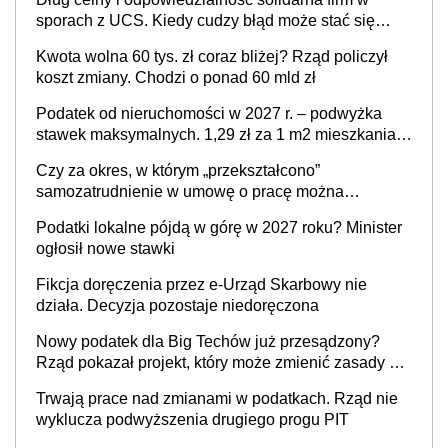
sporach z UCS. Kiedy cudzy błąd może stać się
Twoim problemem
Kwota wolna 60 tys. zł coraz bliżej? Rząd policzył
koszt zmiany. Chodzi o ponad 60 mld zł
Podatek od nieruchomości w 2027 r. – podwyżka
stawek maksymalnych. 1,29 zł za 1 m2 mieszkania,
36,49 zł za 1 m2 budynków i lokali związanych z
Czy za okres, w którym „przekształcono”
prowadzeniem działalności gospodarczej
samozatrudnienie w umowę o pracę można
wystawić faktury korygujące? Rozwiązanie umowy
Podatki lokalne pójdą w górę w 2027 roku? Minister
cywilnoprawnej jedynym racjonalnym wyjściem
ogłosił nowe stawki
Fikcja doręczenia przez e-Urząd Skarbowy nie
działa. Decyzja pozostaje niedoręczona
Nowy podatek dla Big Techów już przesądzony?
Rząd pokazał projekt, który może zmienić zasady gry
w Polsce
Trwają prace nad zmianami w podatkach. Rząd nie
wyklucza podwyższenia drugiego progu PIT