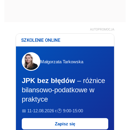
AUTOPROMOCJA
SZKOLENIE ONLINE
Małgorzata Tarkowska
JPK bez błędów
– różnice
bilansowo-podatkowe w
praktyce
📅 11-12.08.2026 r.
🕐 9:00-15:00
Zapisz się