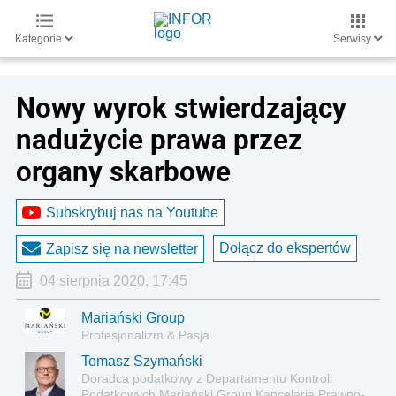
Kategorie
Serwisy
Nowy wyrok stwierdzający
nadużycie prawa przez
organy skarbowe
Subskrybuj nas na Youtube
Dołącz do ekspertów
Zapisz się na newsletter
04 sierpnia 2020, 17:45
Mariański Group
Profesjonalizm & Pasja
Tomasz Szymański
Doradca podatkowy z Departamentu Kontroli
Podatkowych Mariański Group Kancelaria Prawno-