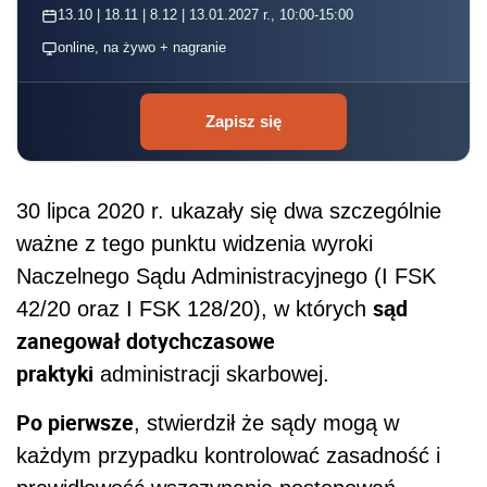
13.10 | 18.11 | 8.12 | 13.01.2027 r., 10:00-15:00
online, na żywo + nagranie
Zapisz się
30 lipca 2020 r. ukazały się dwa szczególnie
ważne z tego punktu widzenia wyroki
Naczelnego Sądu Administracyjnego (I FSK
sąd
42/20 oraz I FSK 128/20), w których
zanegował dotychczasowe
praktyki
administracji skarbowej.
Po pierwsze
, stwierdził że sądy mogą w
każdym przypadku kontrolować zasadność i