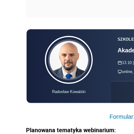
SZKOLE
Akade
13.10 |
online
Radosław Kowalski
Formular
Planowana tematyka webinarium: