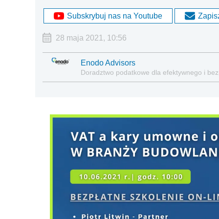
Subskrybuj nas na Youtube
Zapisz
28 maja 2021, 10:56
Enodo Advisors
Doradztwo podatkowe dla efektywnego i be