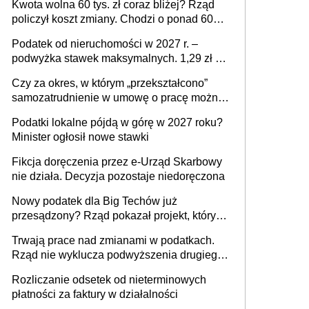
Kwota wolna 60 tys. zł coraz bliżej? Rząd
policzył koszt zmiany. Chodzi o ponad 60
mld zł
Podatek od nieruchomości w 2027 r. –
podwyżka stawek maksymalnych. 1,29 zł za
1 m2 mieszkania, 36,49 zł za 1 m2
Czy za okres, w którym „przekształcono”
budynków i lokali związanych z
samozatrudnienie w umowę o pracę można
prowadzeniem działalności gospodarczej
wystawić faktury korygujące? Rozwiązanie
Podatki lokalne pójdą w górę w 2027 roku?
umowy cywilnoprawnej jedynym
Minister ogłosił nowe stawki
racjonalnym wyjściem
Fikcja doręczenia przez e-Urząd Skarbowy
nie działa. Decyzja pozostaje niedoręczona
Nowy podatek dla Big Techów już
przesądzony? Rząd pokazał projekt, który
może zmienić zasady gry w Polsce
Trwają prace nad zmianami w podatkach.
Rząd nie wyklucza podwyższenia drugiego
progu PIT
Rozliczanie odsetek od nieterminowych
płatności za faktury w działalności