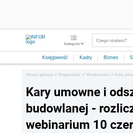
Kategorie
Księgowość
Kadry
Biznes
S
»
»
»
Strona główna
Księgowość
Wiadomości
Kary umow
Kary umowne i ods
budowlanej - rozlic
webinarium 10 cze