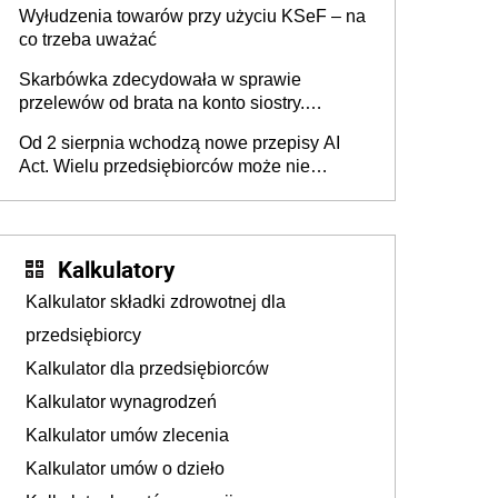
Wyłudzenia towarów przy użyciu KSeF – na
co trzeba uważać
Skarbówka zdecydowała w sprawie
przelewów od brata na konto siostry.
Pieniądze z emerytury mamy wyglądały jak
Od 2 sierpnia wchodzą nowe przepisy AI
darowizna, ale podatku jednak nie będzie
Act. Wielu przedsiębiorców może nie
wiedzieć, że dotyczą także ich
Kalkulatory
Kalkulator składki zdrowotnej dla
przedsiębiorcy
Kalkulator dla przedsiębiorców
Kalkulator wynagrodzeń
Kalkulator umów zlecenia
Kalkulator umów o dzieło