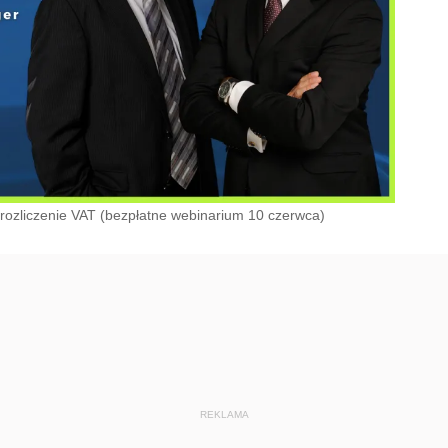
ozliczenie VAT (bezpłatne webinarium 10 czerwca)