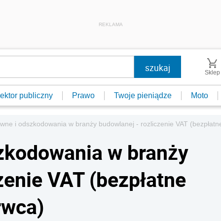
REKLAMA
Sklep
ektor publiczny
Prawo
Twoje pieniądze
Moto
ne i odszkodowania w branży budowlanej - rozliczenie VAT (bezpłatn
zkodowania w branży
zenie VAT (bezpłatne
rwca)