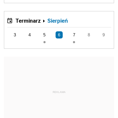
Terminarz
Sierpień
3
4
5
6
7
8
9
REKLAMA