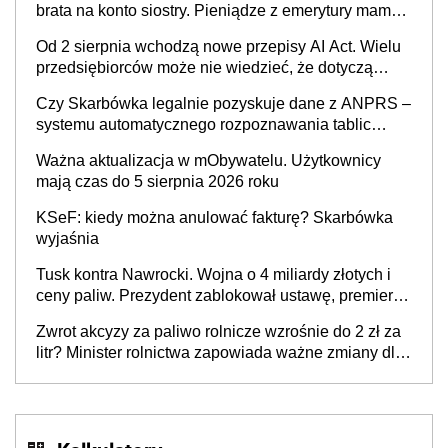
brata na konto siostry. Pieniądze z emerytury mamy
wyglądały jak darowizna, ale podatku jednak nie
Od 2 sierpnia wchodzą nowe przepisy AI Act. Wielu
będzie
przedsiębiorców może nie wiedzieć, że dotyczą
także ich
Czy Skarbówka legalnie pozyskuje dane z ANPRS –
systemu automatycznego rozpoznawania tablic
rejestracyjnych pojazdów z kamer drogowych?
Ważna aktualizacja w mObywatelu. Użytkownicy
mają czas do 5 sierpnia 2026 roku
KSeF: kiedy można anulować fakturę? Skarbówka
wyjaśnia
Tusk kontra Nawrocki. Wojna o 4 miliardy złotych i
ceny paliw. Prezydent zablokował ustawę, premier
mówi o „ciosie wymierzonym we wszystkich polskich
Zwrot akcyzy za paliwo rolnicze wzrośnie do 2 zł za
kierowców”
litr? Minister rolnictwa zapowiada ważne zmiany dla
rolników