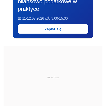
bilansowo-podatkowe w
praktyce
📅 11-12.08.2026 r.
🕐 9:00-15:00
Zapisz się
REKLAMA