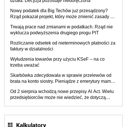
działa. Decyzja pozostaje niedoręczona
Nowy podatek dla Big Techów już przesądzony?
Rząd pokazał projekt, który może zmienić zasady gry
w Polsce
Trwają prace nad zmianami w podatkach. Rząd nie
wyklucza podwyższenia drugiego progu PIT
Rozliczanie odsetek od nieterminowych płatności za
faktury w działalności
Wyłudzenia towarów przy użyciu KSeF – na co
trzeba uważać
Skarbówka zdecydowała w sprawie przelewów od
brata na konto siostry. Pieniądze z emerytury mamy
wyglądały jak darowizna, ale podatku jednak nie
Od 2 sierpnia wchodzą nowe przepisy AI Act. Wielu
będzie
przedsiębiorców może nie wiedzieć, że dotyczą
także ich
Kalkulatory