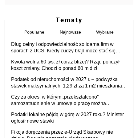
Tematy
Popularne
Najnowsze
Wybrane
Dług celny i odpowiedzialność solidarna firm w
sporach z UCS. Kiedy cudzy błąd może stać się
Twoim problemem
Kwota wolna 60 tys. zł coraz bliżej? Rząd policzył
koszt zmiany. Chodzi o ponad 60 mld zł
Podatek od nieruchomości w 2027 r. – podwyżka
stawek maksymalnych. 1,29 zł za 1 m2 mieszkania,
36,49 zł za 1 m2 budynków i lokali związanych z
Czy za okres, w którym „przekształcono”
prowadzeniem działalności gospodarczej
samozatrudnienie w umowę o pracę można
wystawić faktury korygujące? Rozwiązanie umowy
Podatki lokalne pójdą w górę w 2027 roku? Minister
cywilnoprawnej jedynym racjonalnym wyjściem
ogłosił nowe stawki
Fikcja doręczenia przez e-Urząd Skarbowy nie