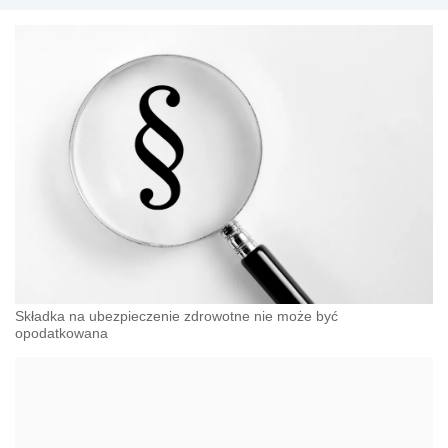
Składka na ubezpieczenie zdrowotne nie może być
opodatkowana