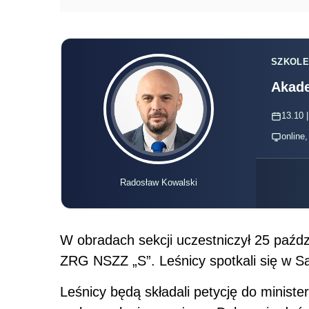
SZKOLE
Akade
13.10 |
online
Radosław Kowalski
W obradach sekcji uczestniczył 25 paźd
ZRG NSZZ „S”. Leśnicy spotkali się w Sa
Leśnicy będą składali petycję do ministe