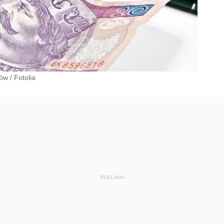
ków
/
Fotolia