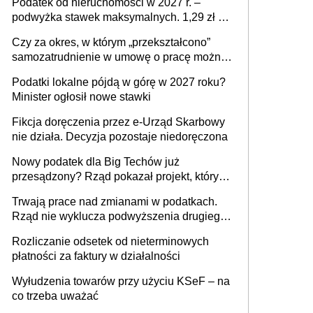
Podatek od nieruchomości w 2027 r. –
podwyżka stawek maksymalnych. 1,29 zł za
1 m2 mieszkania, 36,49 zł za 1 m2
Czy za okres, w którym „przekształcono”
budynków i lokali związanych z
samozatrudnienie w umowę o pracę można
prowadzeniem działalności gospodarczej
wystawić faktury korygujące? Rozwiązanie
Podatki lokalne pójdą w górę w 2027 roku?
umowy cywilnoprawnej jedynym
Minister ogłosił nowe stawki
racjonalnym wyjściem
Fikcja doręczenia przez e-Urząd Skarbowy
nie działa. Decyzja pozostaje niedoręczona
Nowy podatek dla Big Techów już
przesądzony? Rząd pokazał projekt, który
może zmienić zasady gry w Polsce
Trwają prace nad zmianami w podatkach.
Rząd nie wyklucza podwyższenia drugiego
progu PIT
Rozliczanie odsetek od nieterminowych
płatności za faktury w działalności
Wyłudzenia towarów przy użyciu KSeF – na
co trzeba uważać