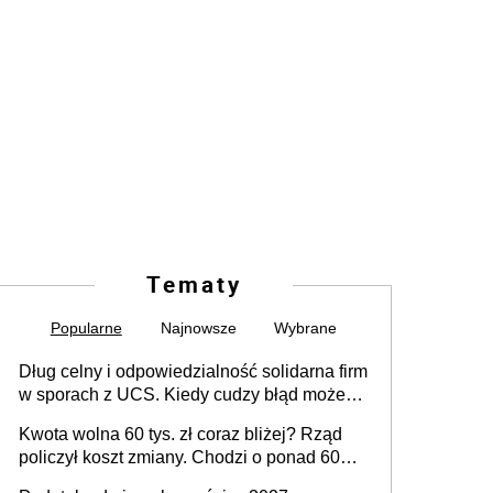
Tematy
Popularne
Najnowsze
Wybrane
Dług celny i odpowiedzialność solidarna firm
w sporach z UCS. Kiedy cudzy błąd może
stać się Twoim problemem
Kwota wolna 60 tys. zł coraz bliżej? Rząd
policzył koszt zmiany. Chodzi o ponad 60
mld zł