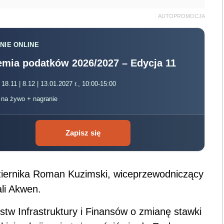
AUTOPROMOCJA
NIE ONLINE
mia podatków 2026/2027 – Edycja 11
 18.11 | 8.12 | 13.01.2027 r., 10:00-15:00
, na żywo + nagranie
Zapisz się
ziernika Roman Kuzimski, wiceprzewodniczący
li Akwen.
rstw Infrastruktury i Finansów o zmianę stawki