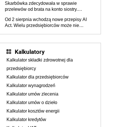
Skarbówka zdecydowała w sprawie
przelewów od brata na konto siostry.
Pieniądze z emerytury mamy wyglądały jak
Od 2 sierpnia wchodzą nowe przepisy AI
darowizna, ale podatku jednak nie będzie
Act. Wielu przedsiębiorców może nie
wiedzieć, że dotyczą także ich
Kalkulatory
Kalkulator składki zdrowotnej dla
przedsiębiorcy
Kalkulator dla przedsiębiorców
Kalkulator wynagrodzeń
Kalkulator umów zlecenia
Kalkulator umów o dzieło
Kalkulator kosztów energii
Kalkulator kredytów