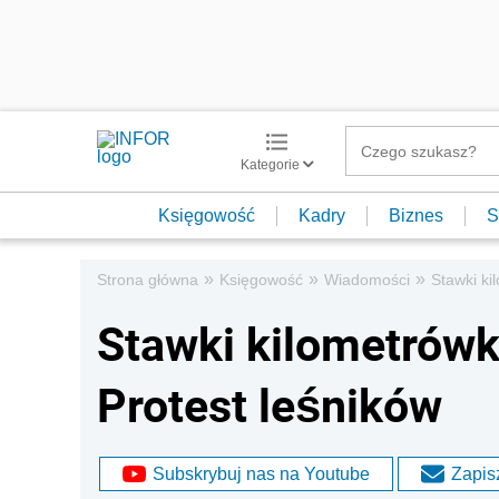
Kategorie
Księgowość
Kadry
Biznes
S
»
»
»
Strona główna
Księgowość
Wiadomości
Stawki ki
Stawki kilometrówki
Protest leśników
Subskrybuj nas na Youtube
Zapisz