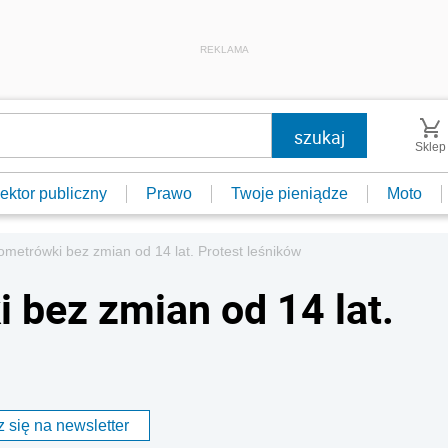
REKLAMA
Sklep
ektor publiczny
Prawo
Twoje pieniądze
Moto
lometrówki bez zmian od 14 lat. Protest leśników
 bez zmian od 14 lat.
 się na newsletter