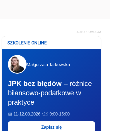
AUTOPROMOCJA
SZKOLENIE ONLINE
Małgorzata Tarkowska
JPK bez błędów
– różnice
bilansowo-podatkowe w
praktyce
📅 11-12.08.2026 r.
🕐 9:00-15:00
Zapisz się