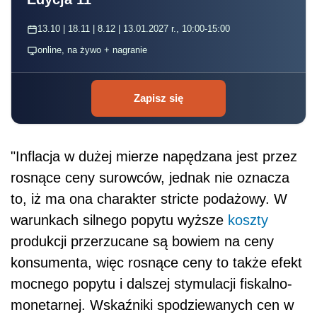
13.10 | 18.11 | 8.12 | 13.01.2027 r., 10:00-15:00
online, na żywo + nagranie
Zapisz się
"Inflacja w dużej mierze napędzana jest przez
rosnące ceny surowców, jednak nie oznacza
to, iż ma ona charakter stricte podażowy. W
warunkach silnego popytu wyższe
koszty
produkcji przerzucane są bowiem na ceny
konsumenta, więc rosnące ceny to także efekt
mocnego popytu i dalszej stymulacji fiskalno-
monetarnej. Wskaźniki spodziewanych cen w