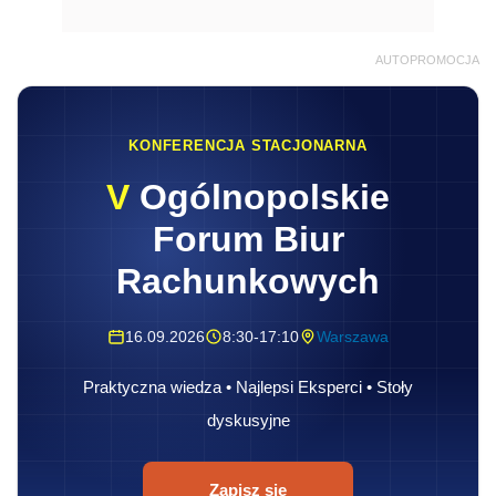
AUTOPROMOCJA
KONFERENCJA STACJONARNA
V
Ogólnopolskie
Forum Biur
Rachunkowych
16.09.2026
8:30-17:10
Warszawa
Praktyczna wiedza • Najlepsi Eksperci • Stoły
dyskusyjne
Zapisz się