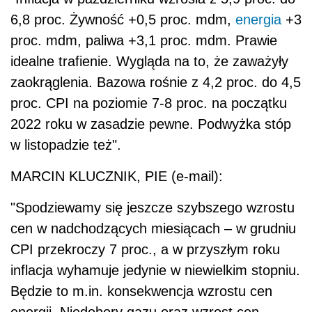
6,8 proc. Żywność +0,5 proc. mdm,
energia
+3
proc. mdm, paliwa +3,1 proc. mdm. Prawie
idealne trafienie. Wygląda na to, że zaważyły
zaokrąglenia. Bazowa rośnie z 4,2 proc. do 4,5
proc. CPI na poziomie 7-8 proc. na początku
2022 roku w zasadzie pewne. Podwyżka stóp
w listopadzie też".
MARCIN KLUCZNIK, PIE (e-mail):
"Spodziewamy się jeszcze szybszego wzrostu
cen w nadchodzących miesiącach – w grudniu
CPI przekroczy 7 proc., a w przyszłym roku
inflacja wyhamuje jedynie w niewielkim stopniu.
Będzie to m.in. konsekwencja wzrostu cen
energii. Niedobory gazu oraz wzrost cen