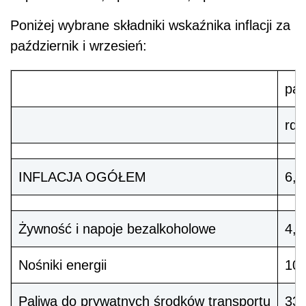
Poniżej wybrane składniki wskaźnika inflacji za
październik i wrzesień:
paź
rdr
INFLACJA OGÓŁEM
6,8
Żywność i napoje bezalkoholowe
4,9
Nośniki energii
10,
Paliwa do prywatnych środków transportu
33,