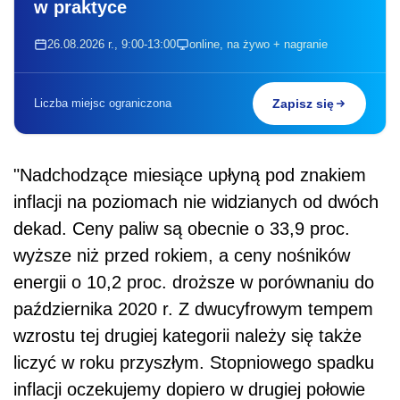
w praktyce
26.08.2026 r., 9:00-13:00
online, na żywo + nagranie
Liczba miejsc ograniczona
Zapisz się
"Nadchodzące miesiące upłyną pod znakiem
inflacji na poziomach nie widzianych od dwóch
dekad. Ceny paliw są obecnie o 33,9 proc.
wyższe niż przed rokiem, a ceny nośników
energii o 10,2 proc. droższe w porównaniu do
października 2020 r. Z dwucyfrowym tempem
wzrostu tej drugiej kategorii należy się także
liczyć w roku przyszłym. Stopniowego spadku
inflacji oczekujemy dopiero w drugiej połowie