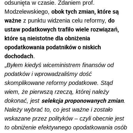
odsunięta w czasie. Zdaniem prof.
obok tych zmian, które są
Modzelewskiego,
ważne
do
z punktu widzenia celu reformy,
ustaw
podat
kowych trafiło wiele rozwiązań,
które są nieistotne dla obniżenia
o
podat
kowania
podat
ników o niskich
dochodach
.
„
Byłem kiedyś wiceministrem finansów od
podat
ków i wprowadzaliśmy dość
skomplikowane reformy
podat
kowe. Stąd
wiem, że pierwszą rzeczą, której należy
selekcja proponowanych zmian
dokonać, jest
.
Należy wybrać to, co jest ważne i zostało
wskazane przez polityków – czyli obecnie jest
to obniżenie efektywnego o
podat
kowania osób