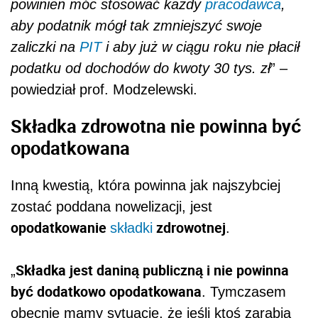
powinien móc stosować każdy
pracodawca
,
aby
podat
nik mógł tak zmniejszyć swoje
zaliczki na
PIT
i aby już w ciągu roku nie płacił
podat
ku od dochodów do kwoty 30 tys. zł
” –
powiedział prof. Modzelewski.
Składka zdrowotna nie powinna być
opodatkowana
Inną kwestią, która powinna jak najszybciej
zostać poddana nowelizacji, jest
o
podat
kowanie
zdrowotnej
składki
.
Składka jest daniną publiczną i nie powinna
„
być dodatkowo o
podat
kowana
. Tymczasem
obecnie mamy sytuację, że jeśli ktoś zarabia