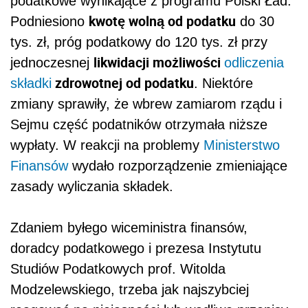
podat
kowe wynikające z programu Polski Ład.
kwotę wolną od
podat
ku
Podniesiono
do 30
tys. zł, próg
podat
kowy do 120 tys. zł przy
likwidacji możliwości
jednoczesnej
odliczenia
zdrowotnej od
podat
ku
składki
. Niektóre
zmiany sprawiły, że wbrew zamiarom rządu i
Sejmu część
podat
ników otrzymała niższe
wypłaty. W reakcji na problemy
Ministerstwo
Finansów
wydało rozporządzenie zmieniające
zasady wyliczania składek.
Zdaniem byłego wiceministra finansów,
doradcy
podat
kowego i prezesa Instytutu
Studiów
Podat
kowych prof. Witolda
Modzelewskiego, trzeba jak najszybciej