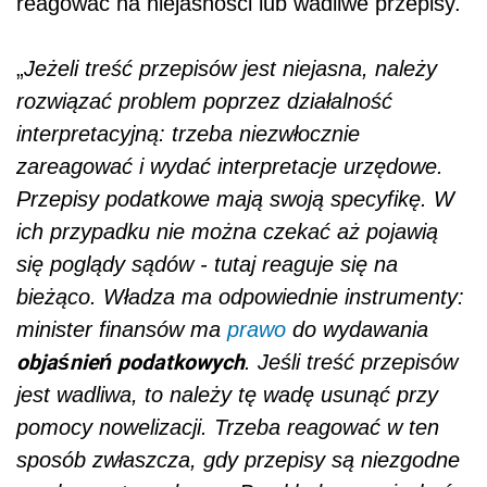
reagować na niejasności lub wadliwe przepisy.
„
Jeżeli treść przepisów jest niejasna, należy
rozwiązać problem poprzez działalność
interpretacyjną: trzeba niezwłocznie
zareagować i wydać interpretacje urzędowe.
Przepisy
podat
kowe mają swoją specyfikę. W
ich przypadku nie można czekać aż pojawią
się poglądy sądów - tutaj reaguje się na
bieżąco. Władza ma odpowiednie instrumenty:
minister finansów ma
prawo
do wydawania
objaśnień
podat
kowych
. Jeśli treść przepisów
jest wadliwa, to należy tę wadę usunąć przy
pomocy nowelizacji. Trzeba reagować w ten
sposób zwłaszcza, gdy przepisy są niezgodne