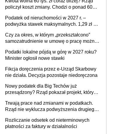
Kwota wolna 60 tys. zł coraz bliżej? Rząd
policzył koszt zmiany. Chodzi o ponad 60
mld zł
Podatek od nieruchomości w 2027 r. –
podwyżka stawek maksymalnych. 1,29 zł za
1 m2 mieszkania, 36,49 zł za 1 m2
Czy za okres, w którym „przekształcono”
budynków i lokali związanych z
samozatrudnienie w umowę o pracę można
prowadzeniem działalności gospodarczej
wystawić faktury korygujące? Rozwiązanie
Podatki lokalne pójdą w górę w 2027 roku?
umowy cywilnoprawnej jedynym
Minister ogłosił nowe stawki
racjonalnym wyjściem
Fikcja doręczenia przez e-Urząd Skarbowy
nie działa. Decyzja pozostaje niedoręczona
Nowy podatek dla Big Techów już
przesądzony? Rząd pokazał projekt, który
może zmienić zasady gry w Polsce
Trwają prace nad zmianami w podatkach.
Rząd nie wyklucza podwyższenia drugiego
progu PIT
Rozliczanie odsetek od nieterminowych
płatności za faktury w działalności