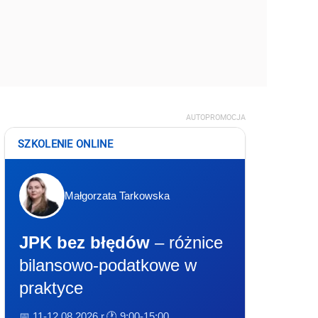
AUTOPROMOCJA
SZKOLENIE ONLINE
Małgorzata Tarkowska
JPK bez błędów
– różnice
bilansowo-podatkowe w
praktyce
📅 11-12.08.2026 r.
🕐 9:00-15:00