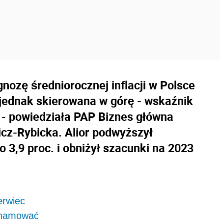
nozę średniorocznej inflacji w Polsce
ą jednak skierowana w górę - wskaźnik
 - powiedziała PAP Biznes główna
cz-Rybicka. Alior podwyższył
 3,9 proc. i obniżył szacunki na 2023
erwiec
wyhamować