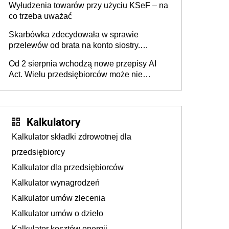
Wyłudzenia towarów przy użyciu KSeF – na
co trzeba uważać
Skarbówka zdecydowała w sprawie
przelewów od brata na konto siostry.
Pieniądze z emerytury mamy wyglądały jak
Od 2 sierpnia wchodzą nowe przepisy AI
darowizna, ale podatku jednak nie będzie
Act. Wielu przedsiębiorców może nie
wiedzieć, że dotyczą także ich
Kalkulatory
Kalkulator składki zdrowotnej dla
przedsiębiorcy
Kalkulator dla przedsiębiorców
Kalkulator wynagrodzeń
Kalkulator umów zlecenia
Kalkulator umów o dzieło
Kalkulator kosztów energii