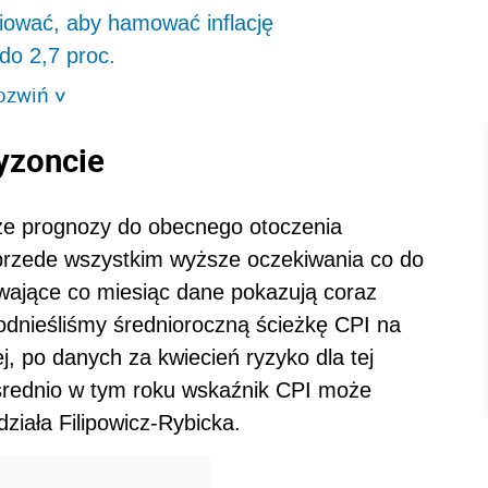
niować, aby hamować inflację
do 2,7 proc.
ozwiń
>
yzoncie
ze prognozy do obecnego otoczenia
rzede wszystkim wyższe oczekiwania co do
pływające co miesiąc dane pokazują coraz
odnieśliśmy średnioroczną ścieżkę CPI na
j, po danych za kwiecień ryzyko dla tej
 średnio w tym roku wskaźnik CPI może
ziała Filipowicz-Rybicka.