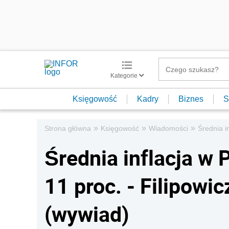
Kategorie
Księgowość
Kadry
Biznes
S
»
»
»
Strona główna
Księgowość
Wiadomości
Średnia i
Średnia inflacja w 
11 proc. - Filipowic
(wywiad)