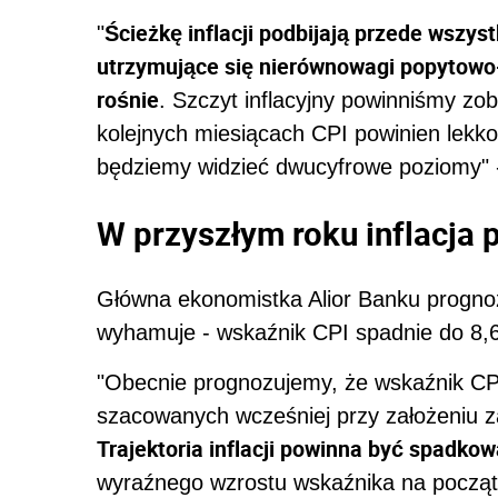
Ścieżkę inflacji podbijają przede wszy
"
utrzymujące się nierównowagi popytowo-
rośnie
. Szczyt inflacyjny powinniśmy zo
kolejnych miesiącach CPI powinien lekko
będziemy widzieć dwucyfrowe poziomy" -
W przyszłym roku inflacj
Główna ekonomistka Alior Banku prognozu
wyhamuje - wskaźnik CPI spadnie do 8,6
"Obecnie prognozujemy, że wskaźnik CPI
szacowanych wcześniej przy założeniu za
Trajektoria inflacji powinna być spadkow
wyraźnego wzrostu wskaźnika na początk