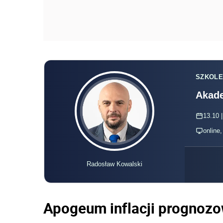
SZKOLE
Akade
13.10 |
online
Radosław Kowalski
Apogeum inflacji prognozo