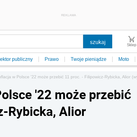
REKLAMA
Sklep
ektor publiczny
Prawo
Twoje pieniądze
Moto
nflacja w Polsce '22 może przebić 11 proc. - Filipowicz-Rybicka, Alior (
Polsce '22 może przebić
z-Rybicka, Alior