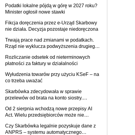
wystawić faktury korygujące? Rozwiązanie
Podatki lokalne pójdą w górę w 2027 roku?
umowy cywilnoprawnej jedynym
Minister ogłosił nowe stawki
racjonalnym wyjściem
Fikcja doręczenia przez e-Urząd Skarbowy
nie działa. Decyzja pozostaje niedoręczona
Trwają prace nad zmianami w podatkach.
Rząd nie wyklucza podwyższenia drugiego
progu PIT
Rozliczanie odsetek od nieterminowych
płatności za faktury w działalności
Wyłudzenia towarów przy użyciu KSeF – na
co trzeba uważać
Skarbówka zdecydowała w sprawie
przelewów od brata na konto siostry.
Pieniądze z emerytury mamy wyglądały jak
Od 2 sierpnia wchodzą nowe przepisy AI
darowizna, ale podatku jednak nie będzie
Act. Wielu przedsiębiorców może nie
wiedzieć, że dotyczą także ich
Czy Skarbówka legalnie pozyskuje dane z
ANPRS – systemu automatycznego