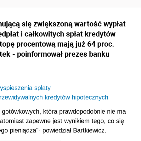
mującą się zwiększoną wartość wypłat
płat i całkowitych spłat kredytów
stopę procentową mają już 64 proc.
otek - poinformował prezes banku
yspieszenia spłaty
przewidywalnych kredytów hipotecznych
 gotówkowych, która prawdopodobnie nie ma
 natomiast zapewne jest wynikiem tego, co się
go pieniądza"- powiedział Bartkiewicz.