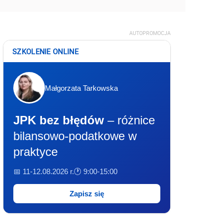
AUTOPROMOCJA
SZKOLENIE ONLINE
Małgorzata Tarkowska
JPK bez błędów
– różnice
bilansowo-podatkowe w
praktyce
📅 11-12.08.2026 r.
🕐 9:00-15:00
Zapisz się