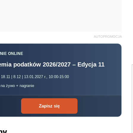
AUTOPROMOCJA
NIE ONLINE
mia podatków 2026/2027 – Edycja 11
 18.11 | 8.12 | 13.01.2027 r., 10:00-15:00
, na żywo + nagranie
Zapisz się
ny