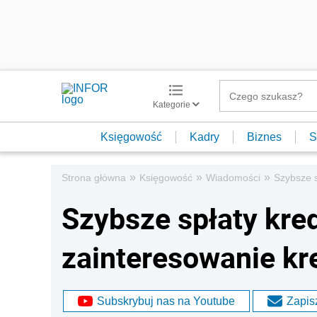
Kategorie
Księgowość
Kadry
Biznes
S
»
»
»
Strona główna
Księgowość
Wiadomości
Szybsze s
Szybsze spłaty kre
zainteresowanie kr
Subskrybuj nas na Youtube
Zapisz