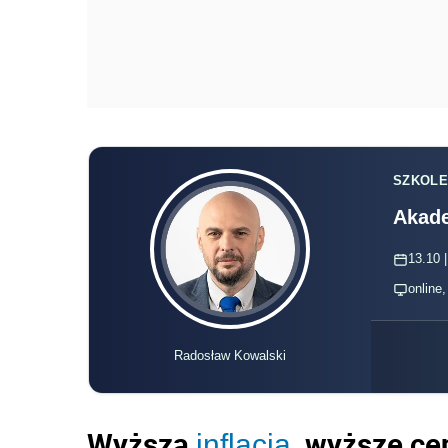
SZKOLE
Akade
13.10 |
online
Radosław Kowalski
Wyższa
, wyższe ce
inflacja