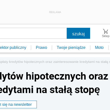
REKLAMA
Sklep
ektor publiczny
Prawo
Twoje pieniądze
Moto
płaty kredytów hipotecznych oraz zainteresowanie kredytami na stałą 
dytów hipotecznych oraz
edytami na stałą stopę
 się na newsletter