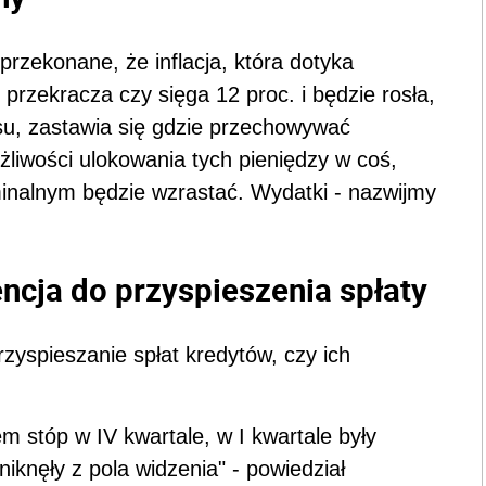
rzekonane, że inflacja, która dotyka
rzekracza czy sięga 12 proc. i będzie rosła,
asu, zastawia się gdzie przechowywać
liwości ulokowania tych pieniędzy w coś,
inalnym będzie wzrastać. Wydatki - nazwijmy
ncja do przyspieszenia spłaty
rzyspieszanie spłat kredytów, czy ich
em stóp w IV kwartale, w I kwartale były
iknęły z pola widzenia" - powiedział