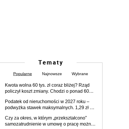
Tematy
Popularne
Najnowsze
Wybrane
Kwota wolna 60 tys. zł coraz bliżej? Rząd
policzył koszt zmiany. Chodzi o ponad 60
mld zł
Podatek od nieruchomości w 2027 roku –
podwyżka stawek maksymalnych. 1,29 zł za
1 m2 mieszkania, 36,49 zł za 1 m2
Czy za okres, w którym „przekształcono”
budynków i lokali związanych z
samozatrudnienie w umowę o pracę można
prowadzeniem działalności gospodarczej