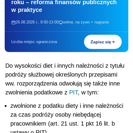
roku – reforma finansów publicznych
w praktyce
26.08.2026 r., 9:00-13:00
online, na żywo + nagranie
Liczba miejsc ograniczona
Zapisz się
Do wysokości diet i innych należności z tytułu
podróży służbowej określonych przepisami
ww. rozporządzenia odwołują się także inne
zwolnienia podatkowe z
PIT
, w tym:
zwolnione z podatku diety i inne należności
za czas podróży osoby niebędącej
pracownikiem (art. 21 ust. 1 pkt 16 lit. b
ustawy o PIT),