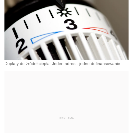
Dopłaty do źródeł ciepła. Jeden adres - jedno dofinansowanie