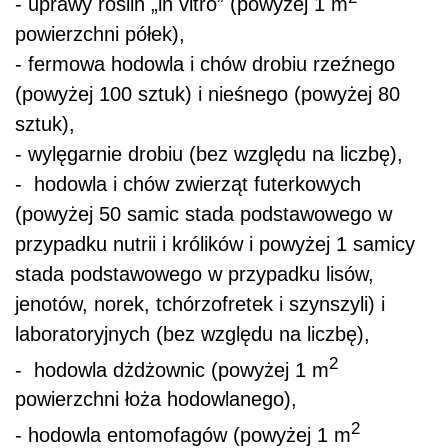
- uprawy roślin „in vitro” (powyżej 1 m
powierzchni półek),
- fermowa hodowla i chów drobiu rzeźnego
(powyżej 100 sztuk) i nieśnego (powyżej 80
sztuk),
- wylęgarnie drobiu (bez względu na liczbę),
- hodowla i chów zwierząt futerkowych
(powyżej 50 samic stada podstawowego w
przypadku nutrii i królików i powyżej 1 samicy
stada podstawowego w przypadku lisów,
jenotów, norek, tchórzofretek i szynszyli) i
laboratoryjnych (bez względu na liczbę),
2
- hodowla dżdżownic (powyżej 1 m
powierzchni łoża hodowlanego),
2
- hodowla entomofagów (powyżej 1 m