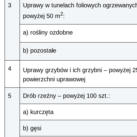
3
Uprawy w tunelach foliowych ogrzewanyc
2
powyżej 50 m
:
a) rośliny ozdobne
b) pozostałe
4
Uprawy grzybów i ich grzybni – powyżej 
powierzchni uprawowej
5
Drób rzeźny – powyżej 100 szt.:
a) kurczęta
b) gęsi