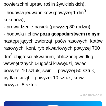
powierzchni upraw roślin żywicielskich),
3
- hodowla jedwabników (powyżej 1 dm
kokonów),
- prowadzenie pasiek (powyżej 80 rodzin),
poza gospodarstwem rolnym
- hodowla i chów
następujących zwierząt: psów rasowych, kotów
rasowych, koni, ryb akwariowych powyżej 700
3
dm
objętości akwarium, obliczonej według
wewnętrznych długości krawędzi, owiec –
powyżej 10 sztuk, świni – powyżej 50 sztuk,
bydła i cieląt – powyżej 10 sztuk, krów –
powyżej 5 sztuk.
AUTOPROMOCJA