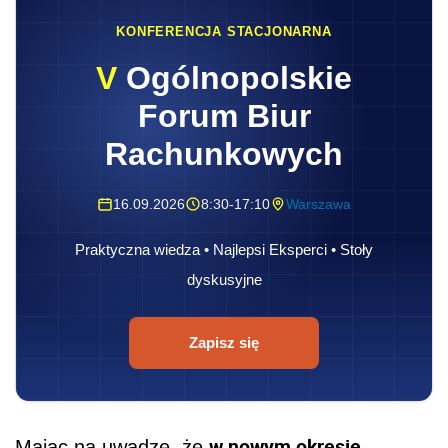
KONFERENCJA STACJONARNA
V
Ogólnopolskie
Forum Biur
Rachunkowych
16.09.2026
8:30-17:10
Warszawa
Praktyczna wiedza • Najlepsi Eksperci • Stoły
dyskusyjne
Zapisz się
w nowym okresie
Mając na uwadze, że