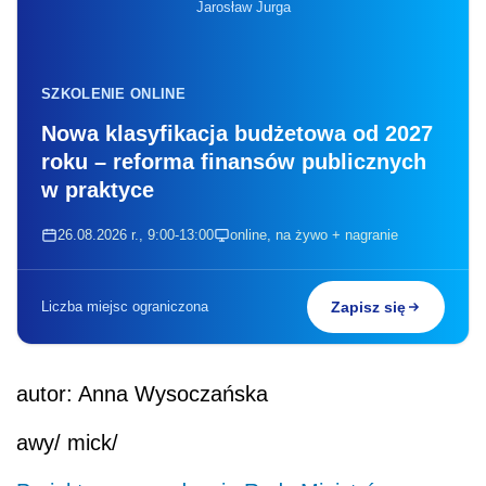
Jarosław Jurga
SZKOLENIE ONLINE
Nowa klasyfikacja budżetowa od 2027
roku – reforma finansów publicznych
w praktyce
26.08.2026 r., 9:00-13:00
online, na żywo + nagranie
Liczba miejsc ograniczona
Zapisz się
autor: Anna Wysoczańska
awy/ mick/