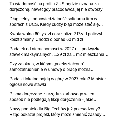
Ta wiadomość na profilu ZUS będzie uznana za
doręczoną, nawet gdy pracodawca jej nie otworzy
Dług celny i odpowiedzialność solidarna firm w
sporach z UCS. Kiedy cudzy błąd może stać się
Twoim problemem
Kwota wolna 60 tys. zł coraz bliżej? Rząd policzył
koszt zmiany. Chodzi o ponad 60 mld zł
Podatek od nieruchomości w 2027 r. – podwyżka
stawek maksymalnych. 1,29 zł za 1 m2 mieszkania,
36,49 zł za 1 m2 budynków i lokali związanych z
Czy za okres, w którym „przekształcono”
prowadzeniem działalności gospodarczej
samozatrudnienie w umowę o pracę można
wystawić faktury korygujące? Rozwiązanie umowy
Podatki lokalne pójdą w górę w 2027 roku? Minister
cywilnoprawnej jedynym racjonalnym wyjściem
ogłosił nowe stawki
Pisma doręczane z urzędu skarbowego w ten
sposób nie podlegają fikcji doręczenia - jakie
konsekwencje?
Nowy podatek dla Big Techów już przesądzony?
Rząd pokazał projekt, który może zmienić zasady gry