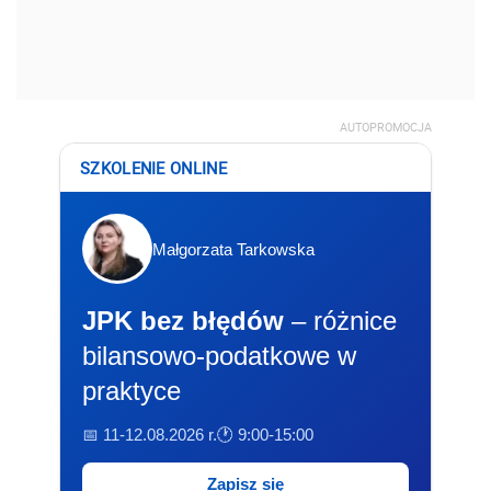
AUTOPROMOCJA
SZKOLENIE ONLINE
Małgorzata Tarkowska
JPK bez błędów
– różnice
bilansowo-podatkowe w
praktyce
📅 11-12.08.2026 r.
🕐 9:00-15:00
Zapisz się