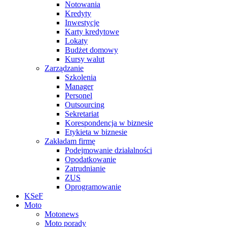
Notowania
Kredyty
Inwestycje
Karty kredytowe
Lokaty
Budżet domowy
Kursy walut
Zarządzanie
Szkolenia
Manager
Personel
Outsourcing
Sekretariat
Korespondencja w biznesie
Etykieta w biznesie
Zakładam firmę
Podejmowanie działalności
Opodatkowanie
Zatrudnianie
ZUS
Oprogramowanie
KSeF
Moto
Motonews
Moto porady