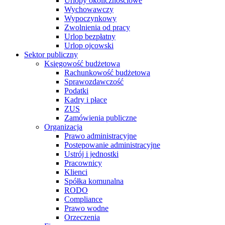
Urlopy okolicznościowe
Wychowawczy
Wypoczynkowy
Zwolnienia od pracy
Urlop bezpłatny
Urlop ojcowski
Sektor publiczny
Księgowość budżetowa
Rachunkowość budżetowa
Sprawozdawczość
Podatki
Kadry i płace
ZUS
Zamówienia publiczne
Organizacja
Prawo administracyjne
Postępowanie administracyjne
Ustrój i jednostki
Pracownicy
Klienci
Spółka komunalna
RODO
Compliance
Prawo wodne
Orzeczenia