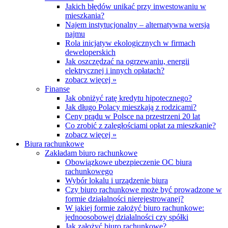
Jakich błędów unikać przy inwestowaniu w
mieszkania?
Najem instytucjonalny – alternatywna wersja
najmu
Rola inicjatyw ekologicznych w firmach
deweloperskich
Jak oszczędzać na ogrzewaniu, energii
elektrycznej i innych opłatach?
zobacz więcej »
Finanse
Jak obniżyć ratę kredytu hipotecznego?
Jak długo Polacy mieszkają z rodzicami?
Ceny prądu w Polsce na przestrzeni 20 lat
Co zrobić z zaległościami opłat za mieszkanie?
zobacz więcej »
Biura rachunkowe
Zakładam biuro rachunkowe
Obowiązkowe ubezpieczenie OC biura
rachunkowego
Wybór lokalu i urządzenie biura
Czy biuro rachunkowe może być prowadzone w
formie działalności nierejestrowanej?
W jakiej formie założyć biuro rachunkowe:
jednoosobowej działalności czy spółki
Jak założyć biuro rachunkowe?