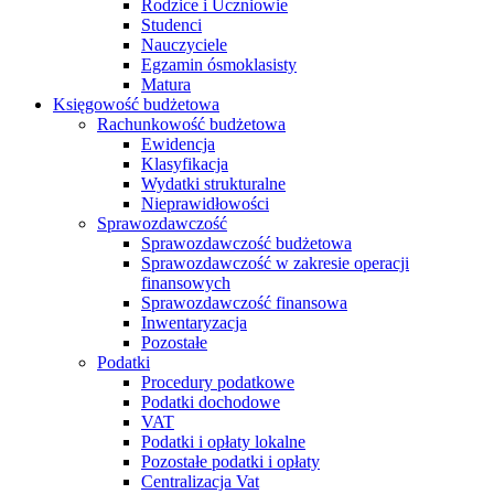
Rodzice i Uczniowie
Studenci
Nauczyciele
Egzamin ósmoklasisty
Matura
Księgowość budżetowa
Rachunkowość budżetowa
Ewidencja
Klasyfikacja
Wydatki strukturalne
Nieprawidłowości
Sprawozdawczość
Sprawozdawczość budżetowa
Sprawozdawczość w zakresie operacji
finansowych
Sprawozdawczość finansowa
Inwentaryzacja
Pozostałe
Podatki
Procedury podatkowe
Podatki dochodowe
VAT
Podatki i opłaty lokalne
Pozostałe podatki i opłaty
Centralizacja Vat