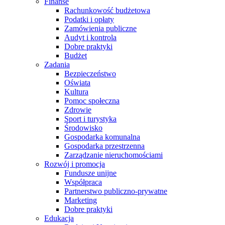
Finanse
Rachunkowość budżetowa
Podatki i opłaty
Zamówienia publiczne
Audyt i kontrola
Dobre praktyki
Budżet
Zadania
Bezpieczeństwo
Oświata
Kultura
Pomoc społeczna
Zdrowie
Sport i turystyka
Środowisko
Gospodarka komunalna
Gospodarka przestrzenna
Zarządzanie nieruchomościami
Rozwój i promocja
Fundusze unijne
Współpraca
Partnerstwo publiczno-prywatne
Marketing
Dobre praktyki
Edukacja