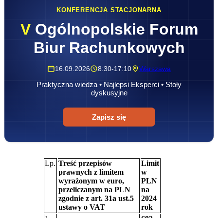
KONFERENCJA STACJONARNA
V
Ogólnopolskie Forum
Biur Rachunkowych
16.09.2026
8:30-17:10
Warszawa
Praktyczna wiedza • Najlepsi Eksperci • Stoły
dyskusyjne
Zapisz się
Lp.
Treść przepisów
Limit
prawnych z limitem
w
wyrażonym w euro,
PLN
przeliczanym na PLN
na
zgodnie z art. 31a ust.5
2024
ustawy o VAT
rok