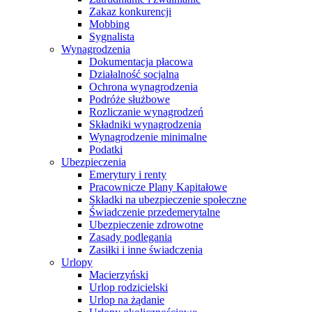
Zakaz konkurencji
Mobbing
Sygnalista
Wynagrodzenia
Dokumentacja płacowa
Działalność socjalna
Ochrona wynagrodzenia
Podróże służbowe
Rozliczanie wynagrodzeń
Składniki wynagrodzenia
Wynagrodzenie minimalne
Podatki
Ubezpieczenia
Emerytury i renty
Pracownicze Plany Kapitałowe
Składki na ubezpieczenie społeczne
Świadczenie przedemerytalne
Ubezpieczenie zdrowotne
Zasady podlegania
Zasiłki i inne świadczenia
Urlopy
Macierzyński
Urlop rodzicielski
Urlop na żądanie