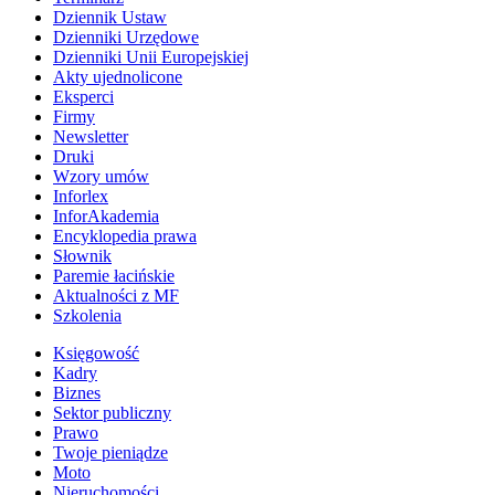
Dziennik Ustaw
Dzienniki Urzędowe
Dzienniki Unii Europejskiej
Akty ujednolicone
Eksperci
Firmy
Newsletter
Druki
Wzory umów
Inforlex
InforAkademia
Encyklopedia prawa
Słownik
Paremie łacińskie
Aktualności z MF
Szkolenia
Księgowość
Kadry
Biznes
Sektor publiczny
Prawo
Twoje pieniądze
Moto
Nieruchomości