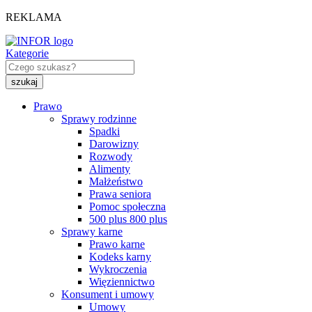
REKLAMA
Kategorie
Prawo
Sprawy rodzinne
Spadki
Darowizny
Rozwody
Alimenty
Małżeństwo
Prawa seniora
Pomoc społeczna
500 plus 800 plus
Sprawy karne
Prawo karne
Kodeks karny
Wykroczenia
Więziennictwo
Konsument i umowy
Umowy