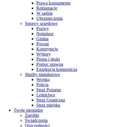
Prawa konsumenta
Reklamacje
W sądzie
Ubezpieczenia
Sprawy urzędowe
Pozwy
Notariusz
Gmina
Powiat
Konstytucja
Wybory
Pisma i druki
Pomoc prawna
Egzekucja komornicza
Służby mundurowe
Wojsko
Policja
Straż Pożarna
Leśnictwo
Straż Graniczna
Straż miejska
Twoje pieniądze
Zarobki
Świadczenia
Oszczędności