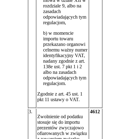
mowa w dziale XII w
rozdziale 9, albo na
zasadach
odpowiadających tym
regulacjom,
b) w momencie
importu towaru
przekazano organowi
celnemu ważny numer
identyfikacyjny VAT,
nadany zgodnie z art.
138e ust. 7 pkt 1 i 2
albo na zasadach
odpowiadających tym
regulacjom.
Zgodnie z art. 45 ust. 1
pkt 11 ustawy o VAT.
3.
4612
Zwolnienie od podatku
stosuje się do importu
prezentów zwyczajowo
ofiarowanych w związku
z zawarciem związku