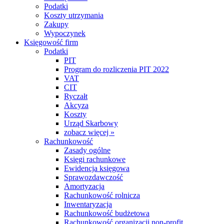
Podatki
Koszty utrzymania
Zakupy
Wypoczynek
Księgowość firm
Podatki
PIT
Program do rozliczenia PIT 2022
VAT
CIT
Ryczałt
Akcyza
Koszty
Urząd Skarbowy
zobacz więcej »
Rachunkowość
Zasady ogólne
Księgi rachunkowe
Ewidencja księgowa
Sprawozdawczość
Amortyzacja
Rachunkowość rolnicza
Inwentaryzacja
Rachunkowość budżetowa
Rachunkowość organizacji non-profit