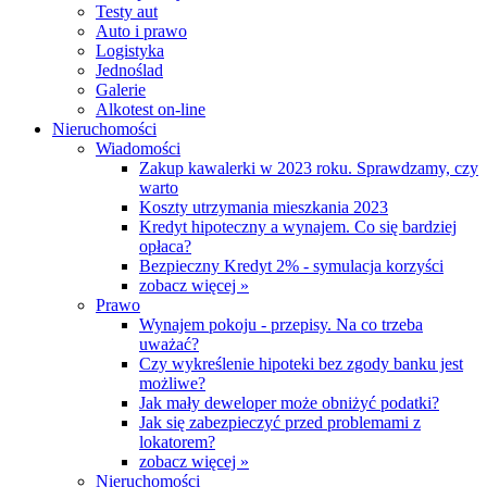
Testy aut
Auto i prawo
Logistyka
Jednoślad
Galerie
Alkotest on-line
Nieruchomości
Wiadomości
Zakup kawalerki w 2023 roku. Sprawdzamy, czy
warto
Koszty utrzymania mieszkania 2023
Kredyt hipoteczny a wynajem. Co się bardziej
opłaca?
Bezpieczny Kredyt 2% - symulacja korzyści
zobacz więcej »
Prawo
Wynajem pokoju - przepisy. Na co trzeba
uważać?
Czy wykreślenie hipoteki bez zgody banku jest
możliwe?
Jak mały deweloper może obniżyć podatki?
Jak się zabezpieczyć przed problemami z
lokatorem?
zobacz więcej »
Nieruchomości