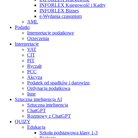
INFORLEX Księgowość i Kadry
INFORLEX Biznes
e-Wydania czasopism
AML
Podatki
Interpretacje podatkowe
Orzeczenia
Interpretacje
VAT
CIT
PIT
Ryczałt
PCC
Akcyza
Podatek od spadków i darowizn
Ordynacja podatkowa
Inne
Sztuczna inteligencja AI
Sztuczna inteligencja
ChatGPT
Rozmowy z ChatGPT
QUIZY
Edukacja
Szkoła podstawowa klasy 1-3