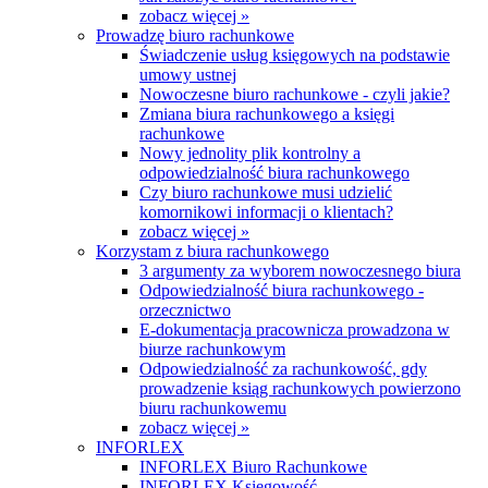
zobacz więcej »
Prowadzę biuro rachunkowe
Świadczenie usług księgowych na podstawie
umowy ustnej
Nowoczesne biuro rachunkowe - czyli jakie?
Zmiana biura rachunkowego a księgi
rachunkowe
Nowy jednolity plik kontrolny a
odpowiedzialność biura rachunkowego
Czy biuro rachunkowe musi udzielić
komornikowi informacji o klientach?
zobacz więcej »
Korzystam z biura rachunkowego
3 argumenty za wyborem nowoczesnego biura
Odpowiedzialność biura rachunkowego -
orzecznictwo
E-dokumentacja pracownicza prowadzona w
biurze rachunkowym
Odpowiedzialność za rachunkowość, gdy
prowadzenie ksiąg rachunkowych powierzono
biuru rachunkowemu
zobacz więcej »
INFORLEX
INFORLEX Biuro Rachunkowe
INFORLEX Księgowość