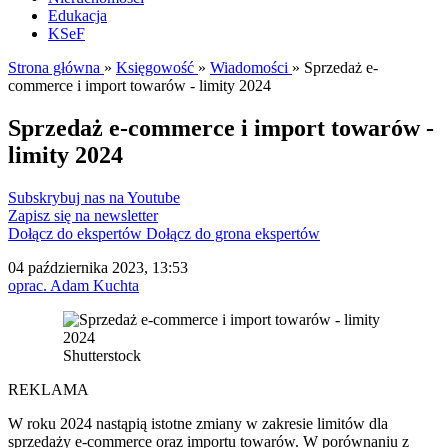
Edukacja
KSeF
Strona główna
»
Księgowość
»
Wiadomości
»
Sprzedaż e-
commerce i import towarów - limity 2024
Sprzedaż e-commerce i import towarów -
limity 2024
Subskrybuj nas na Youtube
Zapisz się na newsletter
Dołącz do ekspertów
Dołącz do grona ekspertów
04 października 2023, 13:53
oprac. Adam Kuchta
Shutterstock
REKLAMA
W roku 2024 nastąpią istotne zmiany w zakresie limitów dla
sprzedaży e-commerce oraz importu towarów. W porównaniu z