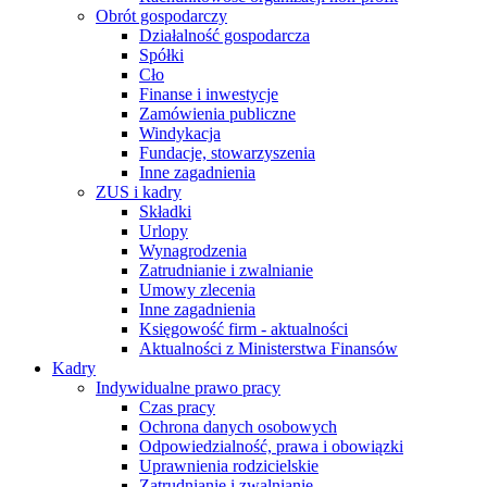
Obrót gospodarczy
Działalność gospodarcza
Spółki
Cło
Finanse i inwestycje
Zamówienia publiczne
Windykacja
Fundacje, stowarzyszenia
Inne zagadnienia
ZUS i kadry
Składki
Urlopy
Wynagrodzenia
Zatrudnianie i zwalnianie
Umowy zlecenia
Inne zagadnienia
Księgowość firm - aktualności
Aktualności z Ministerstwa Finansów
Kadry
Indywidualne prawo pracy
Czas pracy
Ochrona danych osobowych
Odpowiedzialność, prawa i obowiązki
Uprawnienia rodzicielskie
Zatrudnianie i zwalnianie