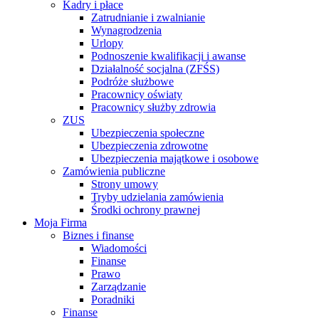
Kadry i płace
Zatrudnianie i zwalnianie
Wynagrodzenia
Urlopy
Podnoszenie kwalifikacji i awanse
Działalność socjalna (ZFŚS)
Podróże służbowe
Pracownicy oświaty
Pracownicy służby zdrowia
ZUS
Ubezpieczenia społeczne
Ubezpieczenia zdrowotne
Ubezpieczenia majątkowe i osobowe
Zamówienia publiczne
Strony umowy
Tryby udzielania zamówienia
Środki ochrony prawnej
Moja Firma
Biznes i finanse
Wiadomości
Finanse
Prawo
Zarządzanie
Poradniki
Finanse