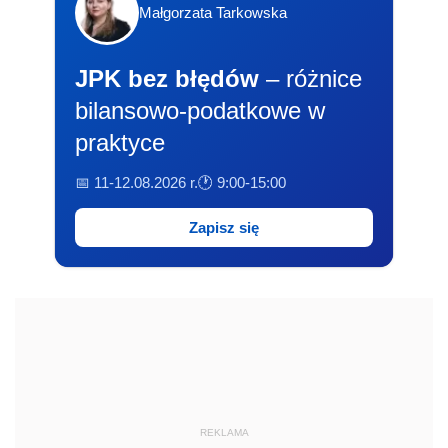
Małgorzata Tarkowska
JPK bez błędów
– różnice
bilansowo-podatkowe w
praktyce
📅 11-12.08.2026 r.
🕐 9:00-15:00
Zapisz się
REKLAMA