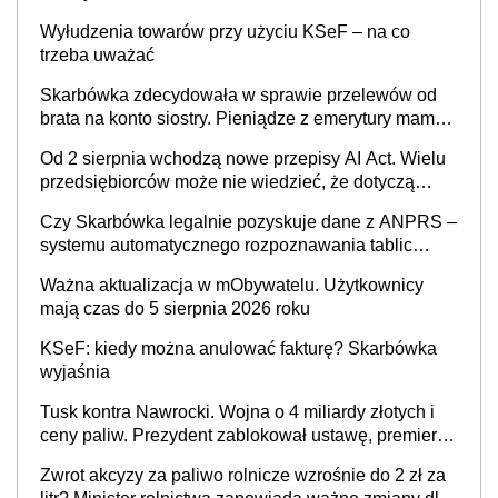
Wyłudzenia towarów przy użyciu KSeF – na co
trzeba uważać
Skarbówka zdecydowała w sprawie przelewów od
brata na konto siostry. Pieniądze z emerytury mamy
wyglądały jak darowizna, ale podatku jednak nie
Od 2 sierpnia wchodzą nowe przepisy AI Act. Wielu
będzie
przedsiębiorców może nie wiedzieć, że dotyczą
także ich
Czy Skarbówka legalnie pozyskuje dane z ANPRS –
systemu automatycznego rozpoznawania tablic
rejestracyjnych pojazdów z kamer drogowych?
Ważna aktualizacja w mObywatelu. Użytkownicy
mają czas do 5 sierpnia 2026 roku
KSeF: kiedy można anulować fakturę? Skarbówka
wyjaśnia
Tusk kontra Nawrocki. Wojna o 4 miliardy złotych i
ceny paliw. Prezydent zablokował ustawę, premier
mówi o „ciosie wymierzonym we wszystkich polskich
Zwrot akcyzy za paliwo rolnicze wzrośnie do 2 zł za
kierowców”