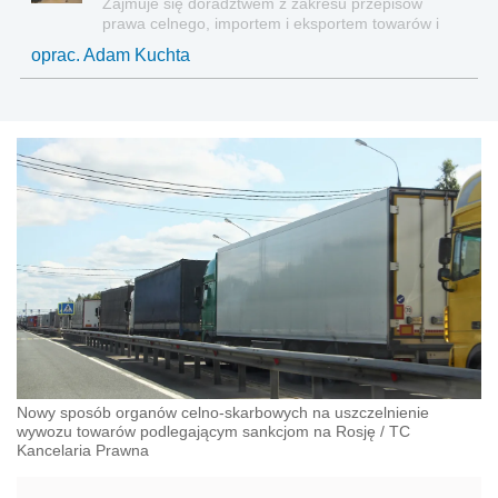
Zajmuje się doradztwem z zakresu przepisów
prawa celnego, importem i eksportem towarów i
usług, analizą finansowo-ekonomiczną kontraktów
oprac. Adam Kuchta
międzynarodowych.
Nowy sposób organów celno-skarbowych na uszczelnienie
wywozu towarów podlegającym sankcjom na Rosję
/
TC
Kancelaria Prawna