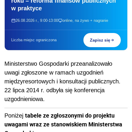
roku – reforma finansów publicznych
w praktyce
26.08.2026 r., 9:00-13:00
online, na żywo + nagranie
Liczba miejsc ograniczona
Zapisz się
Ministerstwo Gospodarki przeanalizowało
uwagi zgłoszone w ramach uzgodnień
międzyresortowych i konsultacji publicznych.
22 lipca 2014 r. odbyła się konferencja
uzgodnieniowa.
tabele ze zgłoszonymi do projektu
Poniżej
uwagami wraz ze stanowiskiem Ministerstwa