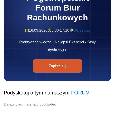
Forum Biur
Rachunkowych
16.09.2026
8:30-17:10
Warszawa
Praktyczna wiedza • Najlepsi Eksperci • Stoły
dyskusyjne
Zapisz się
Podyskutuj o tym na naszym
FORUM
Dalszy ciąg materiału pod wideo