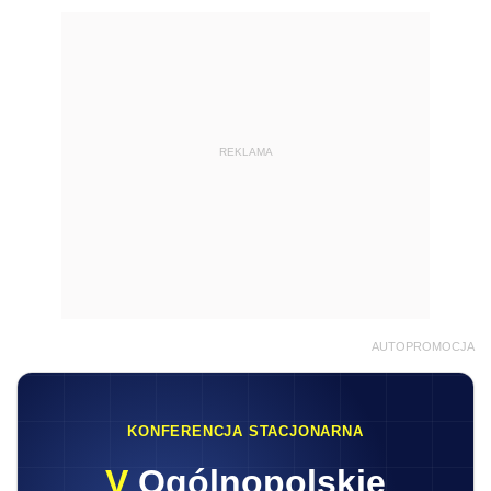
REKLAMA
AUTOPROMOCJA
KONFERENCJA STACJONARNA
V
Ogólnopolskie