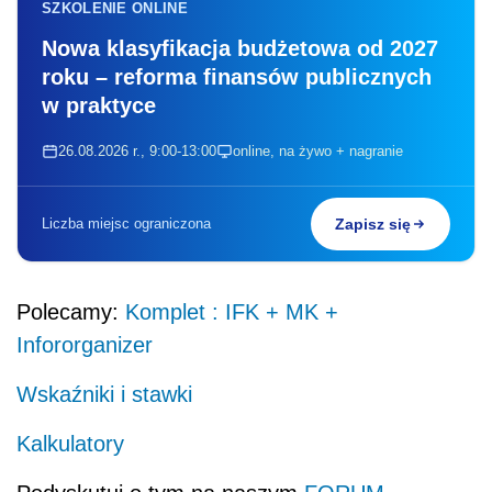
SZKOLENIE ONLINE
Nowa klasyfikacja budżetowa od 2027
roku – reforma finansów publicznych
w praktyce
26.08.2026 r., 9:00-13:00
online, na żywo + nagranie
Liczba miejsc ograniczona
Zapisz się
Polecamy:
Komplet : IFK + MK +
Infororganizer
Wskaźniki i stawki
Kalkulatory