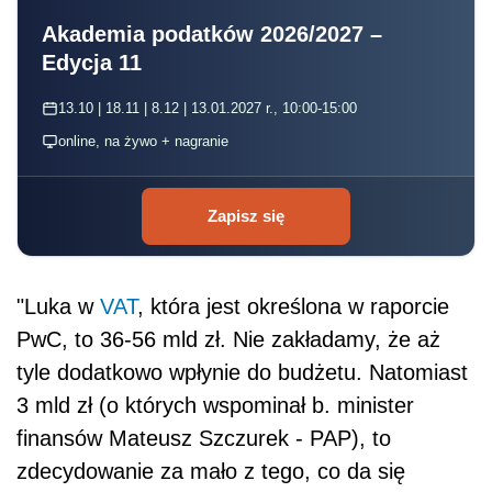
Akademia podatków 2026/2027 –
Edycja 11
13.10 | 18.11 | 8.12 | 13.01.2027 r., 10:00-15:00
online, na żywo + nagranie
Zapisz się
"Luka w
VAT
, która jest określona w raporcie
PwC, to 36-56 mld zł. Nie zakładamy, że aż
tyle dodatkowo wpłynie do budżetu. Natomiast
3 mld zł (o których wspominał b. minister
finansów Mateusz Szczurek - PAP), to
zdecydowanie za mało z tego, co da się