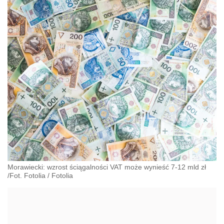
Morawiecki: wzrost ściągalności VAT może wynieść 7-12 mld zł
/Fot. Fotolia
/
Fotolia