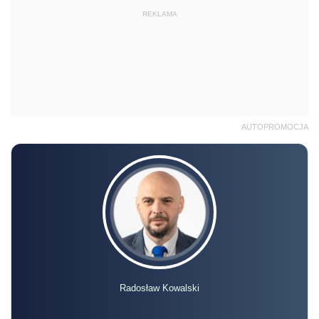
REKLAMA
AUTOPROMOCJA
Radosław Kowalski