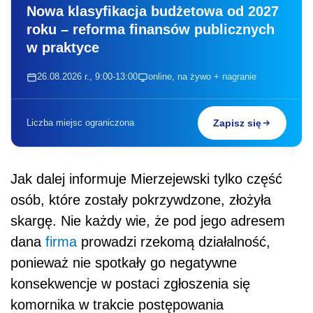
Nowa klasyfikacja budżetowa od 2027
roku – reforma finansów publicznych
w praktyce
26.08.2026 r., 9:00-13:00
online, na żywo + nagranie
Liczba miejsc ograniczona
Zapisz się
Jak dalej informuje Mierzejewski tylko część
osób, które zostały pokrzywdzone, złożyła
skargę. Nie każdy wie, że pod jego adresem
dana
firma
prowadzi rzekomą działalność,
ponieważ nie spotkały go negatywne
konsekwencje w postaci zgłoszenia się
komornika w trakcie postępowania