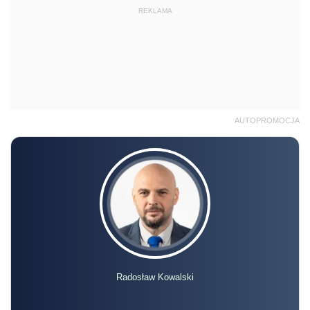
REKLAMA
AUTOPROMOCJA
Radosław Kowalski