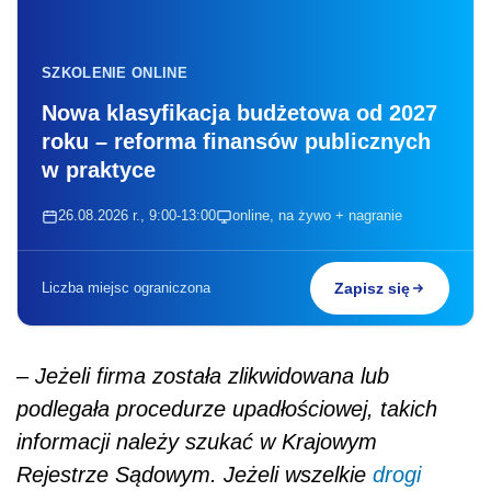
–
Jeżeli firma została zlikwidowana lub
podlegała procedurze upadłościowej, takich
informacji należy szukać w Krajowym
Rejestrze Sądowym. Jeżeli wszelkie
drogi
poszukiwania dokumentów zawiodą, możemy
się udać do archiwum państwowego. Jeżeli
sytuacja jest już całkowicie beznadziejna,
można skorzystać ze świadków – naszych
byłych współpracowników. Warto również
śledzić różne fora internetowe czy rejestry
internetowe. Często pozwalają prześledzić, co
się stało z zakładem pracy i gdzie mogą być
dokumenty, które posłużą nam do ustalenia