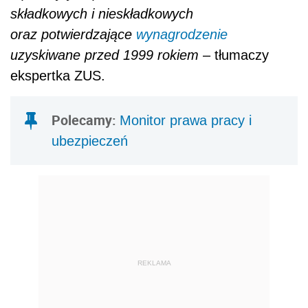
REKLAMA
AUTOPROMOCJA
KONFERENCJA STACJONARNA
V
Ogólnopolskie