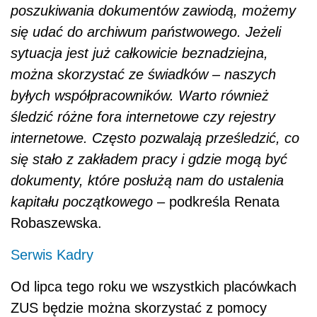
kapitału początkowego
– podkreśla Renata
Robaszewska.
Serwis Kadry
Od lipca tego roku we wszystkich placówkach
ZUS będzie można skorzystać z pomocy
doradców emerytalnych. Udzielą oni m.in.
informacji o kapitale początkowym, sposobie
jego wyliczenia i jego wpływie na wysokość
emerytury
.