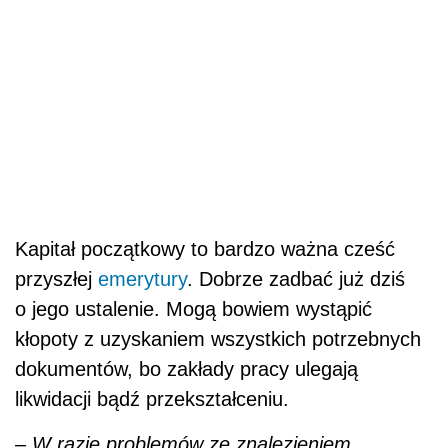
przyszłej
emerytury
. Dobrze zadbać już dziś
o jego ustalenie. Mogą bowiem wystąpić
kłopoty z uzyskaniem wszystkich potrzebnych
dokumentów, bo zakłady pracy ulegają
likwidacji bądź przekształceniu.
– W razie problemów ze znalezieniem
dokumentów w pierwszej kolejności trzeba
ustalić, co się stało naszym zakładem pracy:
czy został przekształcony, zlikwidowany, czy
może dalej istnieje w innym miejscu. To
pozwoli nam stwierdzić, do jakiej instytucji
powinniśmy się udać, aby znaleźć dokumenty
potwierdzające
staż pracy
oraz osiągane
wynagrodzenie
–
wskazuje Renata
Robaszewska, radca prawny, wspólnik