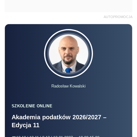
Radosław Kowalski
SZKOLENIE ONLINE
Akademia podatków 2026/2027 –
Edycja 11
13.10 | 18.11 | 8.12 | 13.01.2027 r., 10:00-15:00
online, na żywo + nagranie
Zapisz się
Osoby, które przed 1999 rokiem odprowadzały
składki
na
ubezpieczenie społeczne
, powinny
złożyć wniosek o ustalenie kapitału