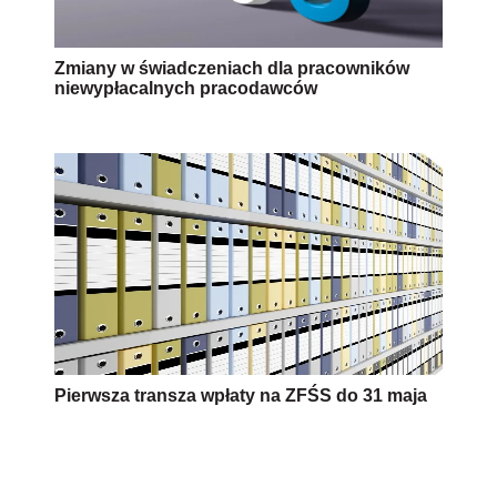
Pierwsza transza wpłaty na ZFŚS do 31 maja
AUTOPROMOCJA
Źródło:
Newseria.pl
emerytury
wiek emerytalny
Wersja do druku
Napisz do nas