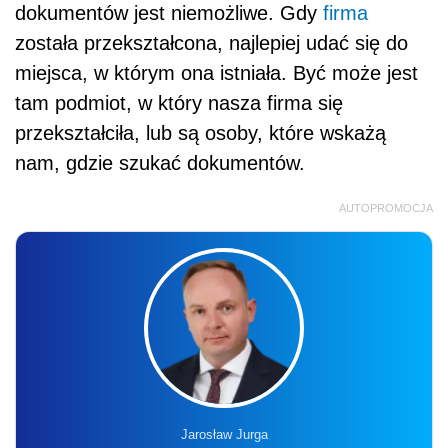
Jarosław Jurga
SZKOLENIE ONLINE
Nowa klasyfikacja budżetowa od 2027
roku – reforma finansów publicznych
w praktyce
26.08.2026 r., 9:00-13:00
online, na żywo + nagranie
Liczba miejsc ograniczona
Zapisz się