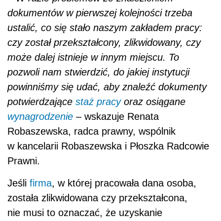
w kancelarii Robaszewska i Płoszka Radcowie
Prawni.
Jeśli
firma
, w której pracowała dana osoba,
została zlikwidowana czy przekształcona,
nie musi to oznaczać, że uzyskanie
dokumentów jest niemożliwe. Gdy
firma
została przekształcona, najlepiej udać się do
miejsca, w którym ona istniała. Być może jest
tam podmiot, w który nasza firma się
przekształciła, lub są osoby, które wskażą
nam, gdzie szukać dokumentów.
AUTOPROMOCJA