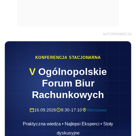
Forum Biur
Rachunkowych
16.09.2026
8:30-17:10
Warszawa
Praktyczna wiedza • Najlepsi Eksperci • Stoły
dyskusyjne
Zapisz się
Wniosek o kapitał początkowy można wziąć
z placówki ZUS albo pobrać ze strony
www.zus.pl. Dokumenty potrzebne do
ustalenia kapitału początkowego to np.