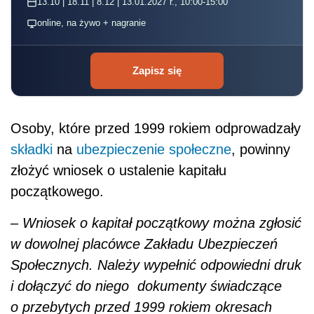
początkowego.
– Wniosek o kapitał początkowy można zgłosić
w dowolnej placówce Zakładu Ubezpieczeń
Społecznych. Należy wypełnić odpowiedni druk
i dołączyć do niego dokumenty świadczące
o przebytych przed 1999 rokiem okresach
składkowych i nieskładkowych
oraz potwierdzające
wynagrodzenie
uzyskiwane przed 1999 rokiem
– tłumaczy
ekspertka ZUS.
Polecamy:
Monitor prawa pracy i
ubezpieczeń