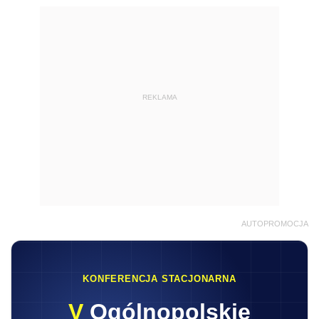
REKLAMA
AUTOPROMOCJA
KONFERENCJA STACJONARNA
V
Ogólnopolskie