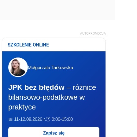
AUTOPROMOCJA
SZKOLENIE ONLINE
Małgorzata Tarkowska
JPK bez błędów
– różnice
bilansowo-podatkowe w
praktyce
📅 11-12.08.2026 r.
🕐 9:00-15:00
Zapisz się