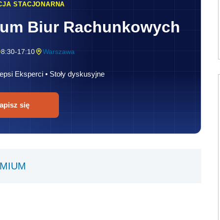
CJA STACJONARNA
rum Biur Rachunkowych
8:30-17:10
Warszawa
epsi Eksperci • Stoły dyskusyjne
apisz się
EMIUM