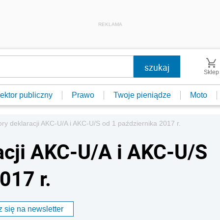
REKLAMA
Sklep
ektor publiczny
Prawo
Twoje pieniądze
Moto
y deklaracji AKC-U/A i AKC-U/S od 1 października 2017 r.
acji AKC-U/A i AKC-U/S
017 r.
 się na newsletter