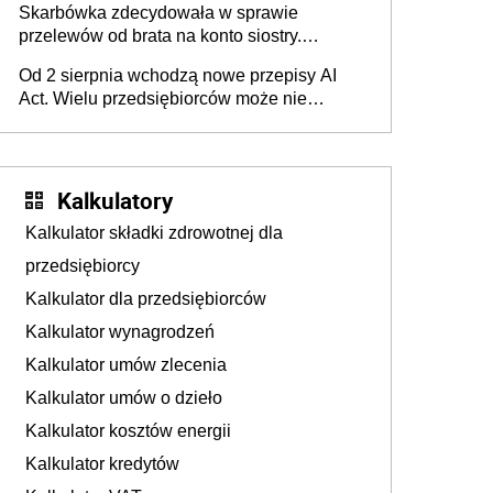
Skarbówka zdecydowała w sprawie
przelewów od brata na konto siostry.
Pieniądze z emerytury mamy wyglądały jak
Od 2 sierpnia wchodzą nowe przepisy AI
darowizna, ale podatku jednak nie będzie
Act. Wielu przedsiębiorców może nie
wiedzieć, że dotyczą także ich
Kalkulatory
Kalkulator składki zdrowotnej dla
przedsiębiorcy
Kalkulator dla przedsiębiorców
Kalkulator wynagrodzeń
Kalkulator umów zlecenia
Kalkulator umów o dzieło
Kalkulator kosztów energii
Kalkulator kredytów