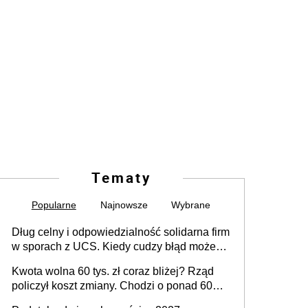
Tematy
Popularne
Najnowsze
Wybrane
Dług celny i odpowiedzialność solidarna firm
w sporach z UCS. Kiedy cudzy błąd może
stać się Twoim problemem
Kwota wolna 60 tys. zł coraz bliżej? Rząd
policzył koszt zmiany. Chodzi o ponad 60
mld zł