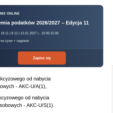
NIE ONLINE
mia podatków 2026/2027 – Edycja 11
 18.11 | 8.12 | 13.01.2027 r., 10:00-15:00
, na żywo + nagranie
Zapisz się
 akcyzowego od nabycia
owych - AKC-U/A(1),
 akcyzowego od nabycia
obowych - AKC-U/S(1).