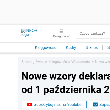
Kategorie
Księgowość
Kadry
Biznes
S
»
»
»
Strona główna
Księgowość
Wiadomości
Nowe wzor
Nowe wzory deklar
od 1 października 2
Subskrybuj nas na Youtube
Zapisz