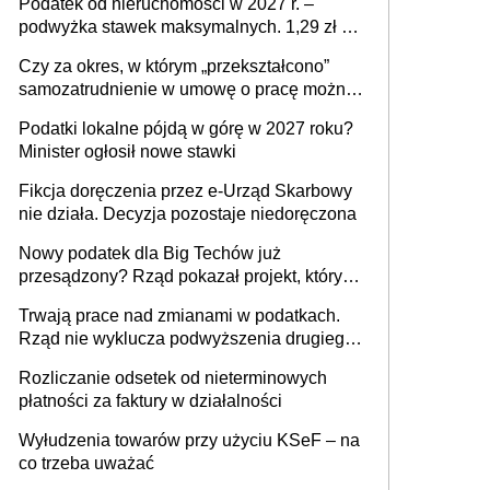
Podatek od nieruchomości w 2027 r. –
podwyżka stawek maksymalnych. 1,29 zł za
1 m2 mieszkania, 36,49 zł za 1 m2
Czy za okres, w którym „przekształcono”
budynków i lokali związanych z
samozatrudnienie w umowę o pracę można
prowadzeniem działalności gospodarczej
wystawić faktury korygujące? Rozwiązanie
Podatki lokalne pójdą w górę w 2027 roku?
umowy cywilnoprawnej jedynym
Minister ogłosił nowe stawki
racjonalnym wyjściem
Fikcja doręczenia przez e-Urząd Skarbowy
nie działa. Decyzja pozostaje niedoręczona
Nowy podatek dla Big Techów już
przesądzony? Rząd pokazał projekt, który
może zmienić zasady gry w Polsce
Trwają prace nad zmianami w podatkach.
Rząd nie wyklucza podwyższenia drugiego
progu PIT
Rozliczanie odsetek od nieterminowych
płatności za faktury w działalności
Wyłudzenia towarów przy użyciu KSeF – na
co trzeba uważać