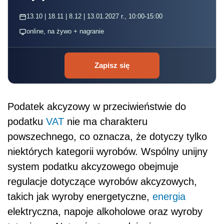
13.10 | 18.11 | 8.12 | 13.01.2027 r., 10:00-15:00
online, na żywo + nagranie
Zapisz się
Podatek akcyzowy w przeciwieństwie do
podatku
VAT
nie ma charakteru
powszechnego, co oznacza, że dotyczy tylko
niektórych kategorii wyrobów. Wspólny unijny
system podatku akcyzowego obejmuje
regulacje dotyczące wyrobów akcyzowych,
takich jak wyroby energetyczne,
energia
elektryczna, napoje alkoholowe oraz wyroby