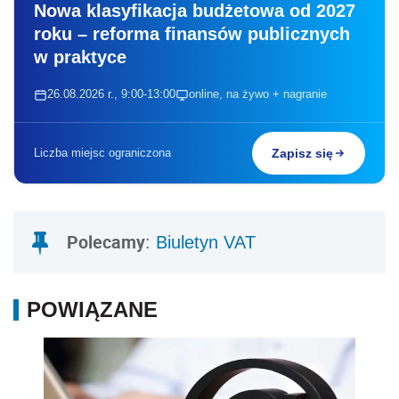
Nowa klasyfikacja budżetowa od 2027
roku – reforma finansów publicznych
w praktyce
26.08.2026 r., 9:00-13:00
online, na żywo + nagranie
Liczba miejsc ograniczona
Zapisz się
Polecamy
:
Biuletyn VAT
POWIĄZANE