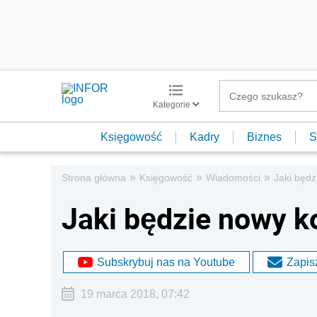
Kategorie
Księgowość
Kadry
Biznes
S
»
»
»
Strona główna
Księgowość
Wiadomości
Jaki będ
Jaki będzie nowy k
Subskrybuj nas na Youtube
Zapisz
19 marca 2018, 07:42