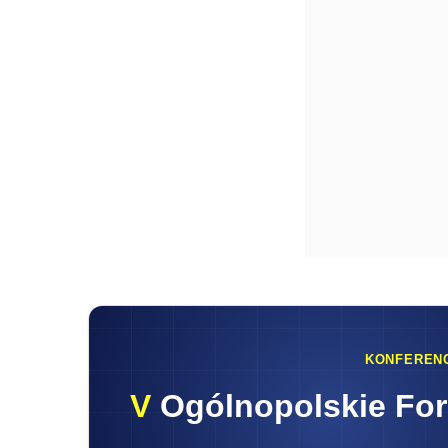
KONFEREN
V
Ogólnopolskie Fo