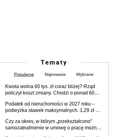
Tematy
Popularne
Najnowsze
Wybrane
Kwota wolna 60 tys. zł coraz bliżej? Rząd
policzył koszt zmiany. Chodzi o ponad 60
mld zł
Podatek od nieruchomości w 2027 roku –
podwyżka stawek maksymalnych. 1,29 zł za
1 m2 mieszkania, 36,49 zł za 1 m2
Czy za okres, w którym „przekształcono”
budynków i lokali związanych z
samozatrudnienie w umowę o pracę można
prowadzeniem działalności gospodarczej
wystawić faktury korygujące? Rozwiązanie