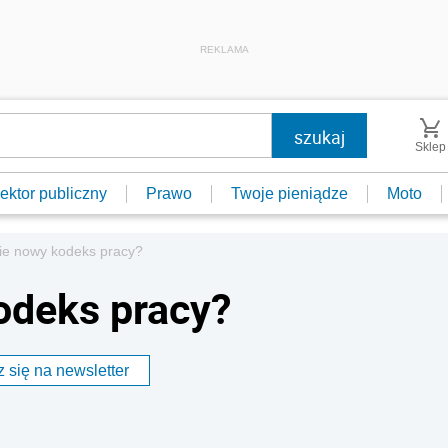
REKLAMA
Sklep
ektor publiczny
Prawo
Twoje pieniądze
Moto
zie nowy kodeks pracy?
odeks pracy?
 się na newsletter