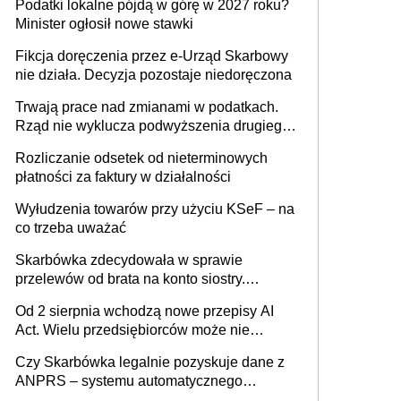
Podatki lokalne pójdą w górę w 2027 roku?
umowy cywilnoprawnej jedynym
Minister ogłosił nowe stawki
racjonalnym wyjściem
Fikcja doręczenia przez e-Urząd Skarbowy
nie działa. Decyzja pozostaje niedoręczona
Trwają prace nad zmianami w podatkach.
Rząd nie wyklucza podwyższenia drugiego
progu PIT
Rozliczanie odsetek od nieterminowych
płatności za faktury w działalności
Wyłudzenia towarów przy użyciu KSeF – na
co trzeba uważać
Skarbówka zdecydowała w sprawie
przelewów od brata na konto siostry.
Pieniądze z emerytury mamy wyglądały jak
Od 2 sierpnia wchodzą nowe przepisy AI
darowizna, ale podatku jednak nie będzie
Act. Wielu przedsiębiorców może nie
wiedzieć, że dotyczą także ich
Czy Skarbówka legalnie pozyskuje dane z
ANPRS – systemu automatycznego
rozpoznawania tablic rejestracyjnych