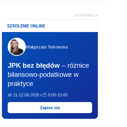
AUTOPROMOCJA
SZKOLENIE ONLINE
Małgorzata Tarkowska
JPK bez błędów
– różnice
bilansowo-podatkowe w
praktyce
📅 11-12.08.2026 r.
🕐 9:00-15:00
Zapisz się