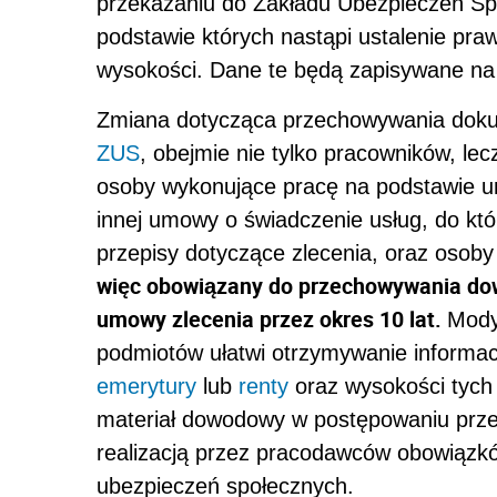
przekazaniu do Zakładu Ubezpieczeń Sp
podstawie których nastąpi ustalenie pr
wysokości. Dane te będą zapisywane na
Zmiana dotycząca przechowywania dokum
ZUS
, obejmie nie tylko pracowników, lec
osoby wykonujące pracę na podstawie u
innej umowy o świadczenie usług, do któ
przepisy dotyczące zlecenia, oraz osoby
więc obowiązany do przechowywania do
umowy zlecenia przez okres 10 lat.
Mody
podmiotów ułatwi otrzymywanie informac
emerytury
lub
renty
oraz wysokości tych 
materiał dowodowy w postępowaniu prz
realizacją przez pracodawców obowiązk
ubezpieczeń społecznych.