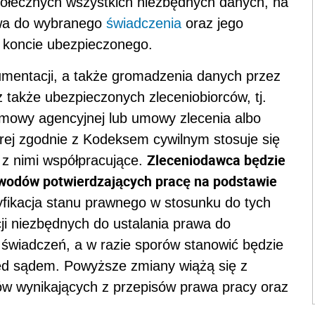
ołecznych wszystkich niezbędnych danych, na
awa do wybranego
świadczenia
oraz jego
 koncie ubezpieczonego.
entacji, a także gromadzenia danych przez
z także ubezpieczonych zleceniobiorców, tj.
mowy agencyjnej lub umowy zlecenia albo
rej zgodnie z Kodeksem cywilnym stosuje się
Zleceniodawca będzie
 z nimi współpracujące.
wodów potwierdzających pracę na podstawie
fikacja stanu prawnego w stosunku do tych
ji niezbędnych do ustalania prawa do
świadczeń, a w razie sporów stanowić będzie
ed sądem. Powyższe zmiany wiążą się z
ów wynikających z przepisów prawa pracy oraz