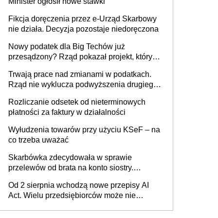
Minister ogłosił nowe stawki
racjonalnym wyjściem
Fikcja doręczenia przez e-Urząd Skarbowy
nie działa. Decyzja pozostaje niedoręczona
Nowy podatek dla Big Techów już
przesądzony? Rząd pokazał projekt, który
może zmienić zasady gry w Polsce
Trwają prace nad zmianami w podatkach.
Rząd nie wyklucza podwyższenia drugiego
progu PIT
Rozliczanie odsetek od nieterminowych
płatności za faktury w działalności
Wyłudzenia towarów przy użyciu KSeF – na
co trzeba uważać
Skarbówka zdecydowała w sprawie
przelewów od brata na konto siostry.
Pieniądze z emerytury mamy wyglądały jak
Od 2 sierpnia wchodzą nowe przepisy AI
darowizna, ale podatku jednak nie będzie
Act. Wielu przedsiębiorców może nie
wiedzieć, że dotyczą także ich