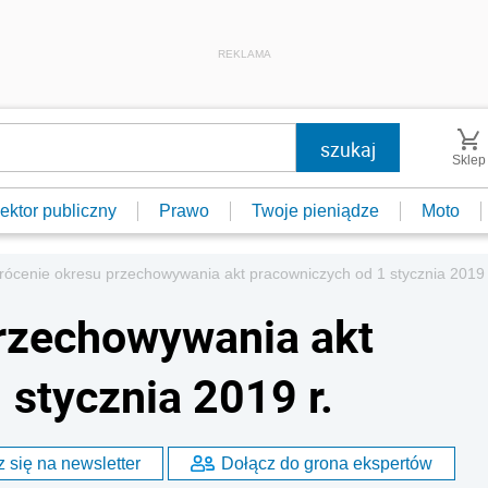
REKLAMA
Sklep
ektor publiczny
Prawo
Twoje pieniądze
Moto
rócenie okresu przechowywania akt pracowniczych od 1 stycznia 2019 
przechowywania akt
 stycznia 2019 r.
 się na newsletter
Dołącz do grona ekspertów