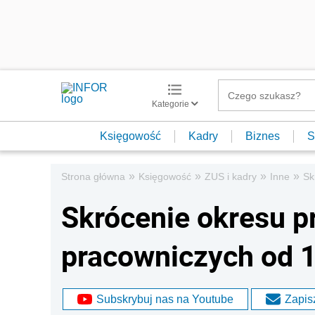
Kategorie
Księgowość
Kadry
Biznes
S
»
»
»
»
Strona główna
Księgowość
ZUS i kadry
Inne
Sk
Skrócenie okresu 
pracowniczych od 1
Subskrybuj nas na Youtube
Zapisz