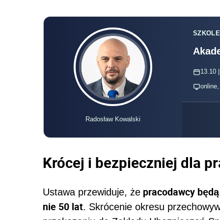
SZKOLE
Akade
13.10 |
online
Radosław Kowalski
Krócej i bezpieczniej dla 
pracodawcy będą 
Ustawa przewiduje, że
nie 50 lat
. Skrócenie okresu przechowyw