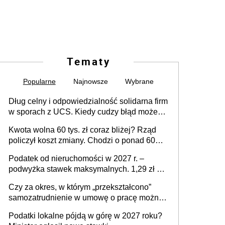
Tematy
Popularne
Najnowsze
Wybrane
Dług celny i odpowiedzialność solidarna firm
w sporach z UCS. Kiedy cudzy błąd może
stać się Twoim problemem
Kwota wolna 60 tys. zł coraz bliżej? Rząd
policzył koszt zmiany. Chodzi o ponad 60
mld zł
Podatek od nieruchomości w 2027 r. –
podwyżka stawek maksymalnych. 1,29 zł za
1 m2 mieszkania, 36,49 zł za 1 m2
Czy za okres, w którym „przekształcono”
budynków i lokali związanych z
samozatrudnienie w umowę o pracę można
prowadzeniem działalności gospodarczej
wystawić faktury korygujące? Rozwiązanie
Podatki lokalne pójdą w górę w 2027 roku?
umowy cywilnoprawnej jedynym