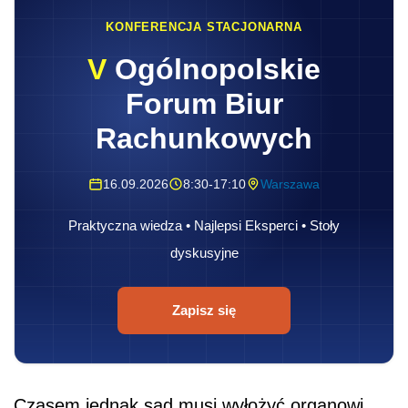
KONFERENCJA STACJONARNA
V
Ogólnopolskie
Forum Biur
Rachunkowych
16.09.2026
8:30-17:10
Warszawa
Praktyczna wiedza • Najlepsi Eksperci • Stoły
dyskusyjne
Zapisz się
Czasem jednak sąd musi wyłożyć organowi