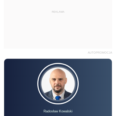
REKLAMA
AUTOPROMOCJA
Radosław Kowalski