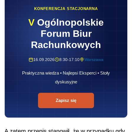
KONFERENCJA STACJONARNA
V
Ogólnopolskie
Forum Biur
Rachunkowych
16.09.2026
8:30-17:10
Warszawa
Praktyczna wiedza • Najlepsi Eksperci • Stoły
dyskusyjne
Zapisz się
A zatem przepis stanowił, że w przypadku gdy