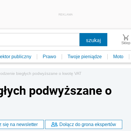
REKLAMA
Sklep
ektor publiczny
Prawo
Twoje pieniądze
Moto
odzenie biegłych podwyższane o kwotę VAT
głych podwyższane o
 się na newsletter
Dołącz do grona ekspertów