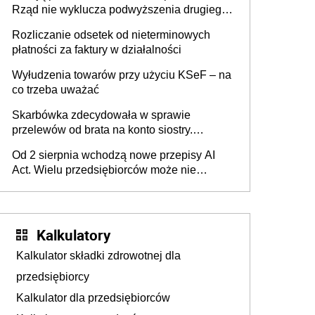
Rząd nie wyklucza podwyższenia drugiego
progu PIT
Rozliczanie odsetek od nieterminowych
płatności za faktury w działalności
Wyłudzenia towarów przy użyciu KSeF – na
co trzeba uważać
Skarbówka zdecydowała w sprawie
przelewów od brata na konto siostry.
Pieniądze z emerytury mamy wyglądały jak
Od 2 sierpnia wchodzą nowe przepisy AI
darowizna, ale podatku jednak nie będzie
Act. Wielu przedsiębiorców może nie
wiedzieć, że dotyczą także ich
Kalkulatory
Kalkulator składki zdrowotnej dla
przedsiębiorcy
Kalkulator dla przedsiębiorców