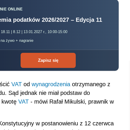
NIE ONLINE
mia podatków 2026/2027 – Edycja 11
 18.11 | 8.12 | 13.01.2027 r., 10:00-15:00
, na żywo + nagranie
Zapisz się
iścić
VAT
od
wynagrodzenia
otrzymanego z
ądu. Sąd jednak nie miał podstaw do
o kwotę
VAT
- mówi Rafał Mikulski, prawnik w
Konstytucyjny w postanowieniu z 12 czerwca