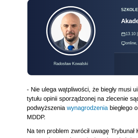
SZKOLE
Akade
13.10 |
online
Radosław Kowalski
- Nie ulega wątpliwości, że biegły musi u
tytułu opinii sporządzonej na zlecenie s
podwyższenia
wynagrodzenia
biegłego 
MDDP.
Na ten problem zwrócił uwagę Trybunał 