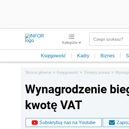
Kategorie
Księgowość
Kadry
Biznes
S
»
»
»
Strona główna
Księgowość
Zmiany prawa
Wynagr
Wynagrodzenie bie
kwotę VAT
Subskrybuj nas na Youtube
Zapisz