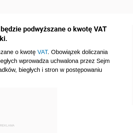
 będzie podwyższane o kwotę VAT
ki.
szane o kwotę
VAT
. Obowiązek doliczania
egłych wprowadza uchwalona przez Sejm
adków, biegłych i stron w postępowaniu
REKLAMA