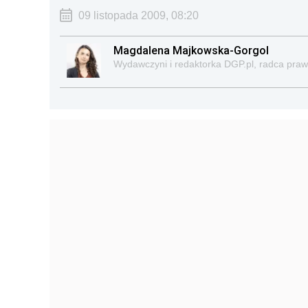
09 listopada 2009, 08:20
Magdalena Majkowska-Gorgol
Wydawczyni i redaktorka DGP.pl, radca pra