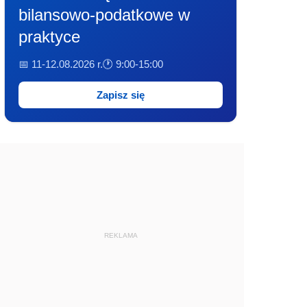
bilansowo-podatkowe w
praktyce
📅 11-12.08.2026 r.
🕐 9:00-15:00
Zapisz się
REKLAMA