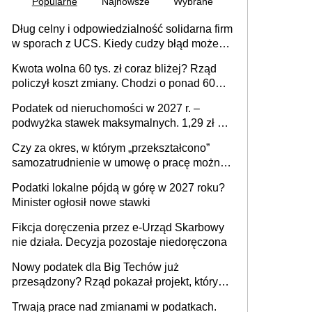
Popularne
Najnowsze
Wybrane
Dług celny i odpowiedzialność solidarna firm
w sporach z UCS. Kiedy cudzy błąd może
stać się Twoim problemem
Kwota wolna 60 tys. zł coraz bliżej? Rząd
policzył koszt zmiany. Chodzi o ponad 60
mld zł
Podatek od nieruchomości w 2027 r. –
podwyżka stawek maksymalnych. 1,29 zł za
1 m2 mieszkania, 36,49 zł za 1 m2
Czy za okres, w którym „przekształcono”
budynków i lokali związanych z
samozatrudnienie w umowę o pracę można
prowadzeniem działalności gospodarczej
wystawić faktury korygujące? Rozwiązanie
Podatki lokalne pójdą w górę w 2027 roku?
umowy cywilnoprawnej jedynym
Minister ogłosił nowe stawki
racjonalnym wyjściem
Fikcja doręczenia przez e-Urząd Skarbowy
nie działa. Decyzja pozostaje niedoręczona
Nowy podatek dla Big Techów już
przesądzony? Rząd pokazał projekt, który
może zmienić zasady gry w Polsce
Trwają prace nad zmianami w podatkach.