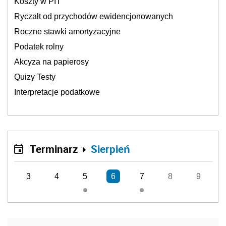
Koszty w PIT
Ryczałt od przychodów ewidencjonowanych
Roczne stawki amortyzacyjne
Podatek rolny
Akcyza na papierosy
Quizy Testy
Interpretacje podatkowe
Terminarz
Sierpień
3
4
5
6
7
8
9