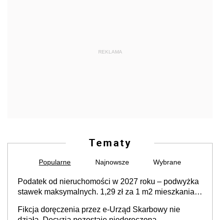
REKLAMA
Tematy
Popularne
Najnowsze
Wybrane
Podatek od nieruchomości w 2027 roku – podwyżka
stawek maksymalnych. 1,29 zł za 1 m2 mieszkania,
36,49 zł za 1 m2 budynków i lokali związanych z
Fikcja doręczenia przez e-Urząd Skarbowy nie
prowadzeniem działalności gospodarczej
działa. Decyzja pozostaje niedoręczona