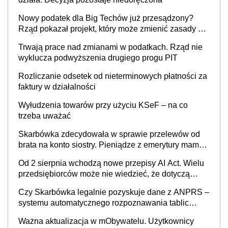
Nowy podatek dla Big Techów już przesądzony?
Rząd pokazał projekt, który może zmienić zasady gry
w Polsce
Trwają prace nad zmianami w podatkach. Rząd nie
wyklucza podwyższenia drugiego progu PIT
Rozliczanie odsetek od nieterminowych płatności za
faktury w działalności
Wyłudzenia towarów przy użyciu KSeF – na co
trzeba uważać
Skarbówka zdecydowała w sprawie przelewów od
brata na konto siostry. Pieniądze z emerytury mamy
wyglądały jak darowizna, ale podatku jednak nie
Od 2 sierpnia wchodzą nowe przepisy AI Act. Wielu
będzie
przedsiębiorców może nie wiedzieć, że dotyczą
także ich
Czy Skarbówka legalnie pozyskuje dane z ANPRS –
systemu automatycznego rozpoznawania tablic
rejestracyjnych pojazdów z kamer drogowych?
Ważna aktualizacja w mObywatelu. Użytkownicy