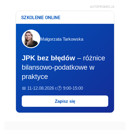
AUTOPROMOCJA
SZKOLENIE ONLINE
Małgorzata Tarkowska
JPK bez błędów
– różnice
bilansowo-podatkowe w
praktyce
📅 11-12.08.2026 r.
🕐 9:00-15:00
Zapisz się